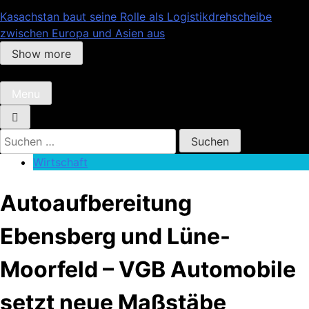
Kasachstan baut seine Rolle als Logistikdrehscheibe
zwischen Europa und Asien aus
Show more
Menu
Suchen
nach:
Wirtschaft
Autoaufbereitung
Ebensberg und Lüne-
Moorfeld – VGB Automobile
setzt neue Maßstäbe