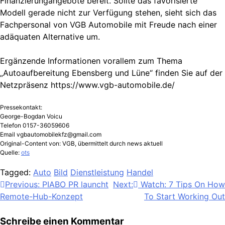
Finanzierungangebote bereit. Sollte das favorisierte
Modell gerade nicht zur Verfügung stehen, sieht sich das
Fachpersonal von VGB Automobile mit Freude nach einer
adäquaten Alternative um.
Ergänzende Informationen vorallem zum Thema
„Autoaufbereitung Ebensberg und Lüne“ finden Sie auf der
Netzpräsenz https://www.vgb-automobile.de/
Pressekontakt:
George-Bogdan Voicu
Telefon 0157-36059606
Email
vgbautomobilekfz@gmail.com
Original-Content von: VGB, übermittelt durch news aktuell
Quelle:
ots
Tagged:
Auto
Bild
Dienstleistung
Handel
Beitragsnavigation
Previous:
PIABO PR launcht
Next:
Watch: 7 Tips On How
Remote-Hub-Konzept
To Start Working Out
Schreibe einen Kommentar