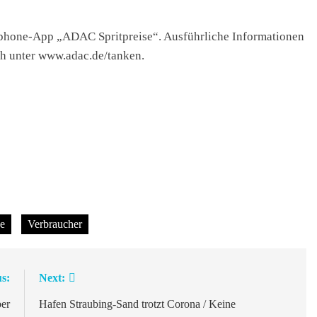
rtphone-App „ADAC Spritpreise“. Ausführliche Informationen
uch unter www.adac.de/tanken.
se
Verbraucher
s:
Next:
er
Hafen Straubing-Sand trotzt Corona / Keine