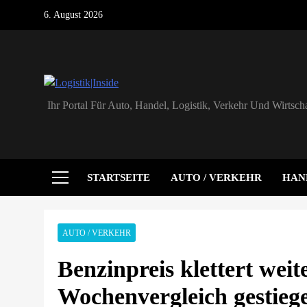
Skip
6. August 2026
to
content
Logistik|Inside
Ihr Portal Für Auto, Handel, Logistik, Verkehr Und Wirtscha
STARTSEITE
AUTO / VERKEHR
HAN
AUTO / VERKEHR
Benzinpreis klettert wei
Wochenvergleich gestiegen