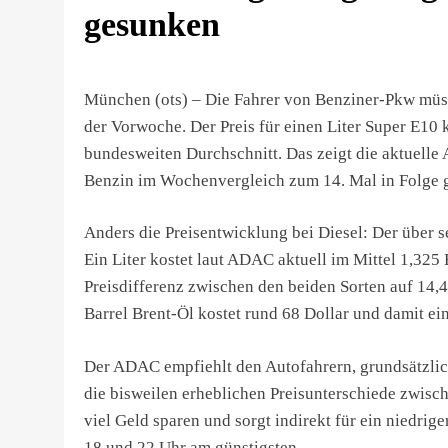
gesunken
München (ots) – Die Fahrer von Benziner-Pkw müs
der Vorwoche. Der Preis für einen Liter Super E10 k
bundesweiten Durchschnitt. Das zeigt die aktuelle
Benzin im Wochenvergleich zum 14. Mal in Folge 
Anders die Preisentwicklung bei Diesel: Der über s
Ein Liter kostet laut ADAC aktuell im Mittel 1,325 
Preisdifferenz zwischen den beiden Sorten auf 14,4
Barrel Brent-Öl kostet rund 68 Dollar und damit ei
Der ADAC empfiehlt den Autofahrern, grundsätzlich
die bisweilen erheblichen Preisunterschiede zwisc
viel Geld sparen und sorgt indirekt für ein niedrig
18 und 22 Uhr am günstigsten.