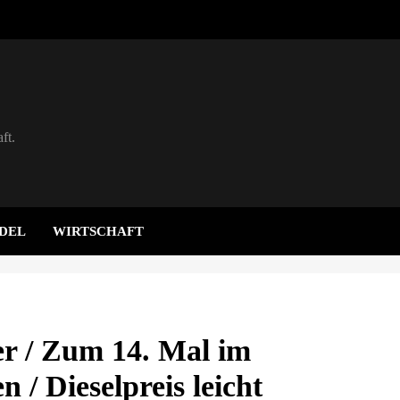
ft.
DEL
WIRTSCHAFT
ter / Zum 14. Mal im
 / Dieselpreis leicht