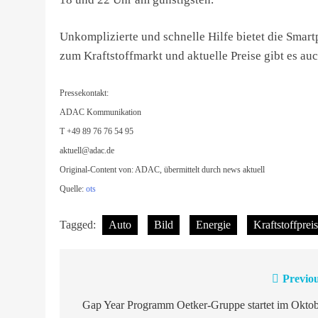
Unkomplizierte und schnelle Hilfe bietet die Sma
zum Kraftstoffmarkt und aktuelle Preise gibt es a
Pressekontakt:
ADAC Kommunikation
T +49 89 76 76 54 95
aktuell@adac.de
Original-Content von: ADAC, übermittelt durch news aktuell
Quelle:
ots
Tagged:
Auto
Bild
Energie
Kraftstoffprei
Previou
Beitragsnavigation
Gap Year Programm Oetker-Gruppe startet im Oktob