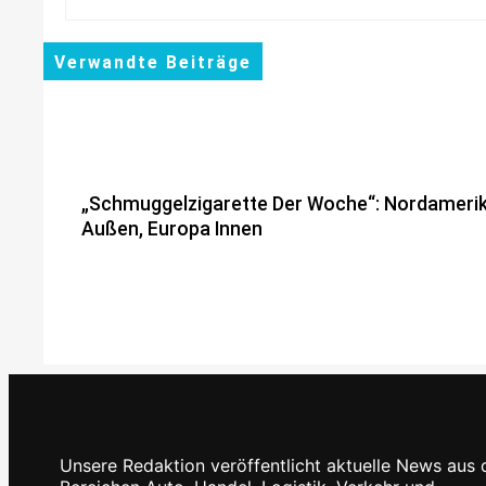
Verwandte Beiträge
„Schmuggelzigarette Der Woche“: Nordameri
Außen, Europa Innen
PLAN-B NET ZERO Verdoppelt Zahl Der Kunde
Und Plattformnutzer Auf Rund 115.000 Im Ers
Halbjahr 2026 Und Baut Integriertes Neo-Ener
Geschäftsmodell Weiter Aus
Unsere Redaktion veröffentlicht aktuelle News aus 