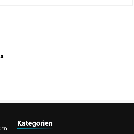
ka
n
ten
gy-
Kategorien
den