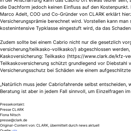
In der Anschaffung kann das Cabrio oft etwas teurer sein, 
die Dachform jedoch keinen Einfluss auf den Kostenpunkt. 
Marco Adelt, COO und Co-Gründer von CLARK erklärt hierzu
Versicherungsprämie berechnet wird. Vorstellen kann man 
kostenintensive Typklasse eingestuft wird, da das Schadens
Zudem sollte bei einem Cabrio nicht nur die gesetzlich vo
versicherung/teilkasko-vollkasko/) abgeschlossen werden
Kaskoversicherung: Teilkasko (https://www.clark.de/kfz-ver
Teilkaskoversicherung schützt grundlegend vor Diebstahl 
Versicherungsschutz bei Schäden wie einem aufgeschlitzte
„Natürlich muss jeder Cabriofahrende selbst entscheiden, 
Beratung ist aber in jedem Fall sinnvoll, um Einzelfragen im
Pressekontakt:
Presse CLARK
Fiona Nitsch
presse@clark.de
Original-Content von: CLARK, übermittelt durch news aktuell
Quelle:
ots