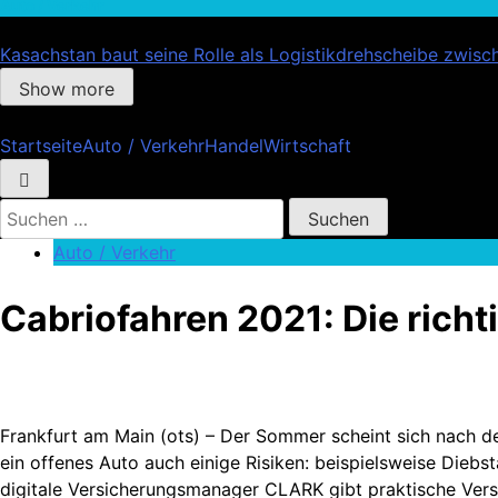
Auto / Verkehr
Kasachstan baut seine Rolle als Logistikdrehscheibe zwis
Show more
Startseite
Auto / Verkehr
Handel
Wirtschaft
Suchen
nach:
Auto / Verkehr
Cabriofahren 2021: Die richt
Frankfurt am Main (ots) – Der Sommer scheint sich nach de
ein offenes Auto auch einige Risiken: beispielsweise Die
digitale Versicherungsmanager CLARK gibt praktische Versi