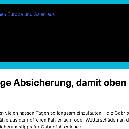
chen Europa und Asien aus
ige Absicherung, damit oben 
n vielen nassen Tagen so langsam einzuläuten – die Cabrio
bstähle aus dem offenen Fahrerraum oder Wetterschäden an 
cherungstipps für Cabriofahrer:innen.