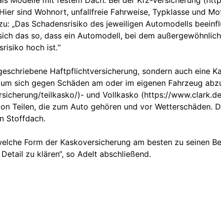
als Modelle mit festem Dach. Bei der Kfz-Versicherung (htt
Hier sind Wohnort, unfallfreie Fahrweise, Typklasse und Mo
: „Das Schadensrisiko des jeweiligen Automodells beeinflu
sich das so, dass ein Automodell, bei dem außergewöhnlic
risiko hoch ist.“
rgeschriebene Haftpflichtversicherung, sondern auch eine K
, um sich gegen Schäden am oder im eigenen Fahrzeug abz
sicherung/teilkasko/)- und Vollkasko (https://www.clark.de
von Teilen, die zum Auto gehören und vor Wetterschäden. D
n Stoffdach.
welche Form der Kaskoversicherung am besten zu seinen Bed
 Detail zu klären“, so Adelt abschließend.