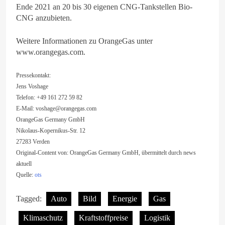
Ende 2021 an 20 bis 30 eigenen CNG-Tankstellen Bio-
CNG anzubieten.
Weitere Informationen zu OrangeGas unter
www.orangegas.com.
Pressekontakt:
Jens Voshage
Telefon: +49 161 272 59 82
E-Mail:
voshage@orangegas.com
OrangeGas Germany GmbH
Nikolaus-Kopernikus-Str. 12
27283 Verden
Original-Content von: OrangeGas Germany GmbH, übermittelt durch news
aktuell
Quelle:
ots
Tagged:
Auto
Bild
Energie
Gas
Klimaschutz
Kraftstoffpreise
Logistik