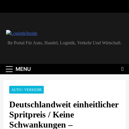
Skip
to
content
Logistik|Inside
Ihr Portal Für Auto, Handel, Logistik, Verkehr Und Wirtschaft.
MENU
AUTO / VERKEHR
Deutschlandweit einheitlicher
Spritpreis / Keine
Schwankungen –