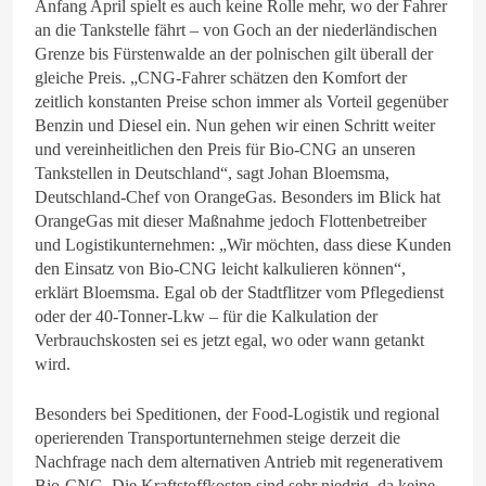
Anfang April spielt es auch keine Rolle mehr, wo der Fahrer
an die Tankstelle fährt – von Goch an der niederländischen
Grenze bis Fürstenwalde an der polnischen gilt überall der
gleiche Preis. „CNG-Fahrer schätzen den Komfort der
zeitlich konstanten Preise schon immer als Vorteil gegenüber
Benzin und Diesel ein. Nun gehen wir einen Schritt weiter
und vereinheitlichen den Preis für Bio-CNG an unseren
Tankstellen in Deutschland“, sagt Johan Bloemsma,
Deutschland-Chef von OrangeGas. Besonders im Blick hat
OrangeGas mit dieser Maßnahme jedoch Flottenbetreiber
und Logistikunternehmen: „Wir möchten, dass diese Kunden
den Einsatz von Bio-CNG leicht kalkulieren können“,
erklärt Bloemsma. Egal ob der Stadtflitzer vom Pflegedienst
oder der 40-Tonner-Lkw – für die Kalkulation der
Verbrauchskosten sei es jetzt egal, wo oder wann getankt
wird.
Besonders bei Speditionen, der Food-Logistik und regional
operierenden Transportunternehmen steige derzeit die
Nachfrage nach dem alternativen Antrieb mit regenerativem
Bio-CNG. Die Kraftstoffkosten sind sehr niedrig, da keine