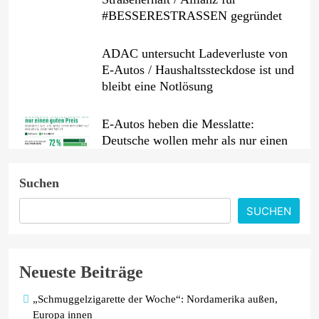
#BESSERESTRASSEN gegründet
ADAC untersucht Ladeverluste von
E-Autos / Haushaltssteckdose ist und
bleibt eine Notlösung
E-Autos heben die Messlatte:
Deutsche wollen mehr als nur einen
guten Preis
Suchen
Benzin etwas billiger, Diesel erneut
teurer / Rohölpreis binnen
SUCHEN
Wochenfrist um fast fünf US-Dollar
gesunken / ADAC sieht weiterhin
erhebliches Potenzial für
Neueste Beiträge
Preissenkungen
„Schmuggelzigarette der Woche“: Nordamerika außen,
Europa innen