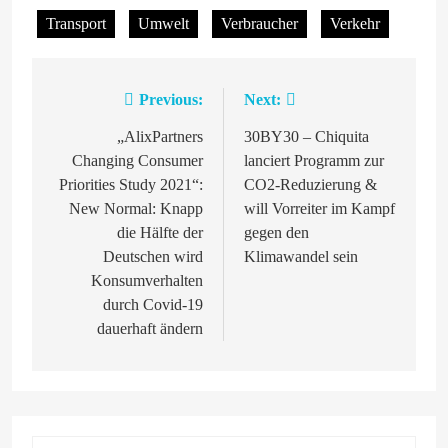
Transport
Umwelt
Verbraucher
Verkehr
Previous:
Next:
Beitragsnavigation
„AlixPartners
30BY30 – Chiquita
Changing Consumer
lanciert Programm zur
Priorities Study 2021“:
CO2-Reduzierung &
New Normal: Knapp
will Vorreiter im Kampf
die Hälfte der
gegen den
Deutschen wird
Klimawandel sein
Konsumverhalten
durch Covid-19
dauerhaft ändern