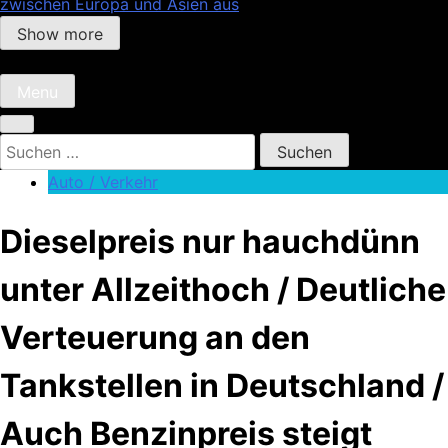
zwischen Europa und Asien aus
Show more
Menu
Suchen
nach:
Auto / Verkehr
Dieselpreis nur hauchdünn
unter Allzeithoch / Deutliche
Verteuerung an den
Tankstellen in Deutschland /
Auch Benzinpreis steigt