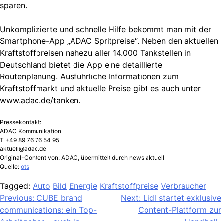
sparen.
Unkomplizierte und schnelle Hilfe bekommt man mit der
Smartphone-App „ADAC Spritpreise“. Neben den aktuellen
Kraftstoffpreisen nahezu aller 14.000 Tankstellen in
Deutschland bietet die App eine detaillierte
Routenplanung. Ausführliche Informationen zum
Kraftstoffmarkt und aktuelle Preise gibt es auch unter
www.adac.de/tanken.
Pressekontakt:
ADAC Kommunikation
T +49 89 76 76 54 95
aktuell@adac.de
Original-Content von: ADAC, übermittelt durch news aktuell
Quelle:
ots
Tagged:
Auto
Bild
Energie
Kraftstoffpreise
Verbraucher
Beitragsnavigation
Previous:
CUBE brand
Next:
Lidl startet exklusive
communications: ein Top-
Content-Plattform zur