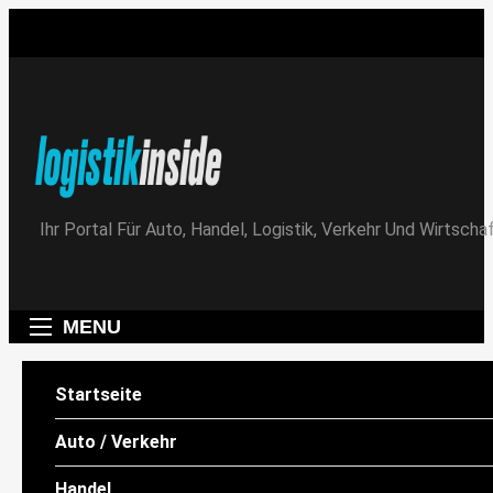
Skip
to
content
Logistik|Inside
Ihr Portal Für Auto, Handel, Logistik, Verkehr Und Wirtschaf
MENU
Startseite
AUTO / VERKEHR
Auto / Verkehr
Ende des Tankrabatts lässt
Handel