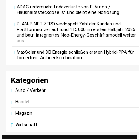
ADAC untersucht Ladeverluste von E-Autos /
Haushaltssteckdose ist und bleibt eine Notlösung
Benzin etwas billiger, Diesel erneut teurer /
PLAN-B NET ZERO verdoppelt Zahl der Kunden und
Plattformnutzer auf rund 115.000 im ersten Halbjahr 2026
Rohölpreis binnen Wochenfrist um fast fünf US
und baut integriertes Neo-Energy-Geschäftsmodell weiter
Dollar gesunken / ADAC sieht weiterhin
aus
erhebliches Potenzial für Preissenkungen
MaxSolar und DB Energie schließen ersten Hybrid-PPA für
förderfreie Anlagenkombination
Kategorien
Auto / Verkehr
Handel
Magazin
Wirtschaft