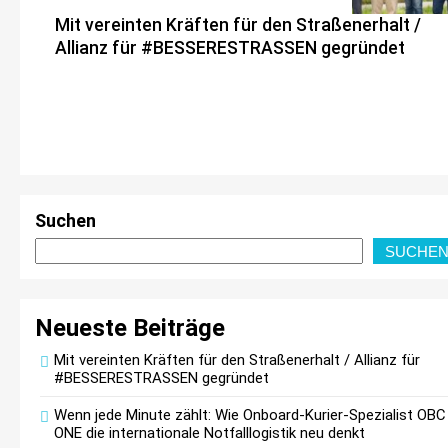
Mit vereinten Kräften für den Straßenerhalt /
Allianz für #BESSERESTRASSEN gegründet
ADAC untersucht Ladeverluste von E-Autos /
Haushaltssteckdose ist und bleibt eine
Suchen
Notlösung
SUCHE
Neueste Beiträge
Mit vereinten Kräften für den Straßenerhalt / Allianz für
E-Autos heben die Messlatte: Deutsche wollen
#BESSERESTRASSEN gegründet
mehr als nur einen guten Preis
Wenn jede Minute zählt: Wie Onboard-Kurier-Spezialist OBC
ONE die internationale Notfalllogistik neu denkt