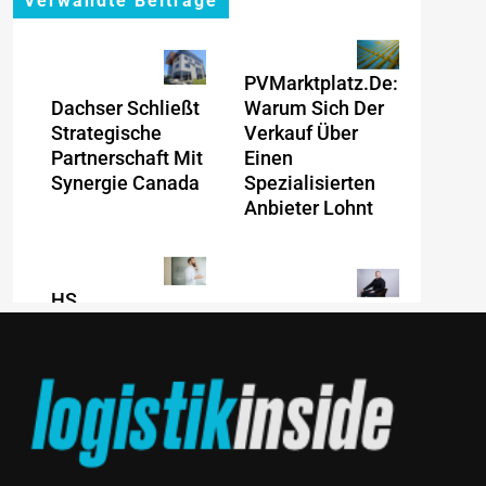
Verwandte Beiträge
PVMarktplatz.de:
Dachser Schließt
Warum Sich Der
Strategische
Verkauf Über
Partnerschaft Mit
Einen
Synergie Canada
Spezialisierten
Anbieter Lohnt
HS
Wenn Jede
Führungscoaching:
Minute Zählt: Wie
Warum Ein
Onboard-Kurier-
Mitarbeitergespräch
Spezialist OBC
Pro Jahr Nichts
ONE Die
Verändert – Und
Internationale
Was Stattdessen
Notfalllogistik
Verbindlichkeit