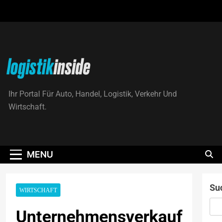
Skip
to
content
Logistik|Inside
Ihr Portal Für Auto, Handel, Logistik, Verkehr Und
Wirtschaft.
MENU
Su
WIRTSCHAFT
Unternehmensverkauf