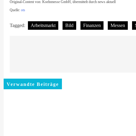
Original-Content von: Koelnmesse GmbH, übermittelt durch news aktuell
Quelle:
ots
Tagged:
Arbeitsmarkt
Bild
Finanzen
Messen
Beitragsnavigation
Verwandte Beiträge