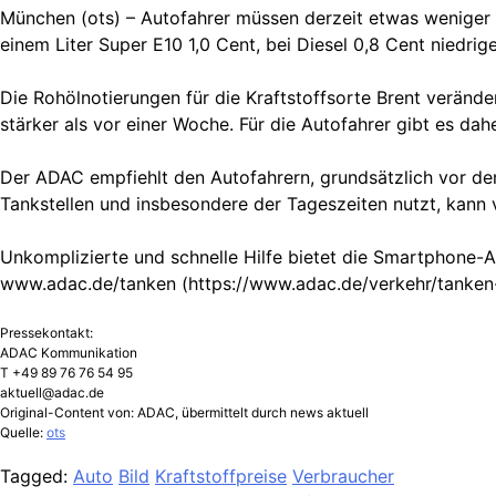
München (ots) – Autofahrer müssen derzeit etwas weniger 
einem Liter Super E10 1,0 Cent, bei Diesel 0,8 Cent niedrig
Die Rohölnotierungen für die Kraftstoffsorte Brent veränd
stärker als vor einer Woche. Für die Autofahrer gibt es dah
Der ADAC empfiehlt den Autofahrern, grundsätzlich vor dem
Tankstellen und insbesondere der Tageszeiten nutzt, kann 
Unkomplizierte und schnelle Hilfe bietet die Smartphone-A
www.adac.de/tanken (https://www.adac.de/verkehr/tanken-k
Pressekontakt:
ADAC Kommunikation
T +49 89 76 76 54 95
aktuell@adac.de
Original-Content von: ADAC, übermittelt durch news aktuell
Quelle:
ots
Tagged:
Auto
Bild
Kraftstoffpreise
Verbraucher