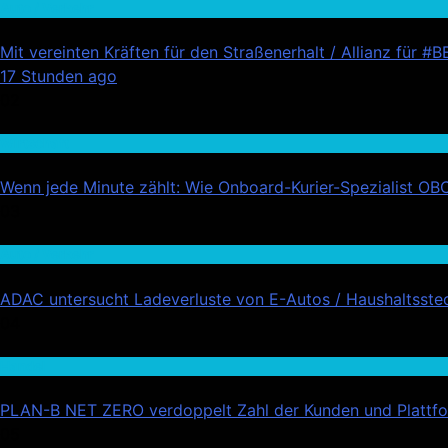
Auto / Verkehr
Mit vereinten Kräften für den Straßenerhalt / Allianz fü
17 Stunden ago
02
Wirtschaft
Wenn jede Minute zählt: Wie Onboard-Kurier-Spezialist OBC 
03
Auto / Verkehr
ADAC untersucht Ladeverluste von E-Autos / Haushaltsstec
04
Handel
PLAN-B NET ZERO verdoppelt Zahl der Kunden und Plattfor
05