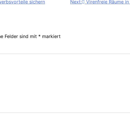
werbsvorteile sichern
Next:
Virenfreie Räume in
he Felder sind mit
*
markiert