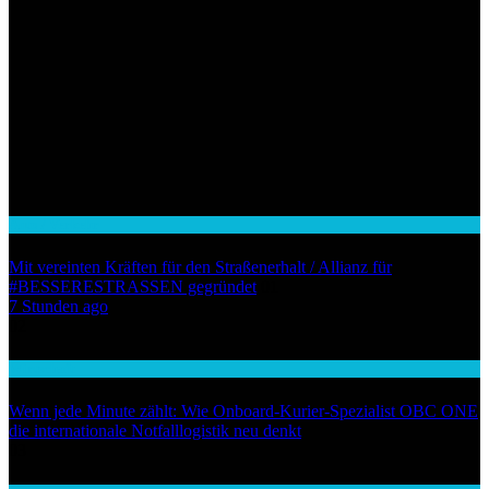
Auto / Verkehr
Mit vereinten Kräften für den Straßenerhalt / Allianz für
#BESSERESTRASSEN gegründet
01
7 Stunden ago
02
Wirtschaft
Wenn jede Minute zählt: Wie Onboard-Kurier-Spezialist OBC ONE
die internationale Notfalllogistik neu denkt
03