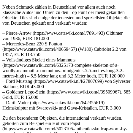
Neben Schmuck zählen in Deutschland vor allem auch noch
klassische Autos und Uhren zu den Top Fünf der meist gekauften
Objekte. Dies sind einige der teuersten und speziellsten Objekte, die
von Deutschen gekauft und verkauft wurden:
– Pierce-Arrow (https://www.catawiki.com/l/7891493) Oldtimer
von 1936, EUR 181.000
– Mercedes-Benz 220 S Ponton
(https://www.catawiki.com/l/40659457) (W180) Cabriolet 2.2 von
1957, EUR 113.750
– Vollständiges Skelett eines Mammuts
(https://www.catawiki.com/l/6325173-complete-skeleton-of-a-
woolly-mammoth-mammuthus-primigenius-5-5-metres-long-3-2-
metres-high) – 5,5 Meter lang und 3,2 Meter hoch, EUR 120.000
– Ford Mustang (https://www.catawiki.nl/l/27807699) von Sylvester
Stallone, EUR 43.000
– Goldener Lego-Stein (https://www.catawiki.com/l/39509967), 585
Gold, EUR 15.000
– Darth Vader (https://www.catawiki.com/l/42355619)
Helmskulptur mit Swarovski- und Gava-Kristallen, EUR 3.000
Zu den besonderen Objekten, die international verkauft wurden,
gehörten zum Beispiel ein Hut vom Papst
(https://www.catawiki.com/l/5023105-authentic-skullcap-worn-by-