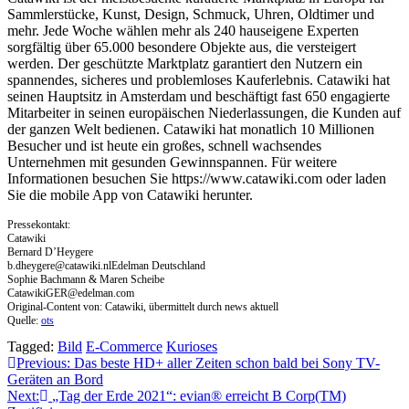
Sammlerstücke, Kunst, Design, Schmuck, Uhren, Oldtimer und
mehr. Jede Woche wählen mehr als 240 hauseigene Experten
sorgfältig über 65.000 besondere Objekte aus, die versteigert
werden. Der geschützte Marktplatz garantiert den Nutzern ein
spannendes, sicheres und problemloses Kauferlebnis. Catawiki hat
seinen Hauptsitz in Amsterdam und beschäftigt fast 650 engagierte
Mitarbeiter in seinen europäischen Niederlassungen, die Kunden auf
der ganzen Welt bedienen. Catawiki hat monatlich 10 Millionen
Besucher und ist heute ein großes, schnell wachsendes
Unternehmen mit gesunden Gewinnspannen. Für weitere
Informationen besuchen Sie https://www.catawiki.com oder laden
Sie die mobile App von Catawiki herunter.
Pressekontakt:
Catawiki
Bernard D’Heygere
b.dheygere@catawiki.nlEdelman
Deutschland
Sophie Bachmann & Maren Scheibe
CatawikiGER@edelman.com
Original-Content von: Catawiki, übermittelt durch news aktuell
Quelle:
ots
Tagged:
Bild
E-Commerce
Kurioses
Beitragsnavigation
Previous:
Das beste HD+ aller Zeiten schon bald bei Sony TV-
Geräten an Bord
Next:
„Tag der Erde 2021“: evian® erreicht B Corp(TM)