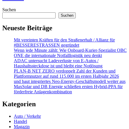
Suchen
Suchen
Neueste Beiträge
Mit vereinten Kräften für den Straßenerhalt / Allianz für
#BESSERESTRASSEN gegründet
Wenn jede Minute zählt: Wie Onboard-Kurier-Spezialist OBC
ONE die internationale Notfalllogistik neu denkt
ADAC untersucht Ladeverluste von E-Autos /
Haushaltssteckdose ist und bleibt eine Notlösung
PLAN-B NET ZERO verdoppelt Zahl der Kunden und
Plattformnutzer auf rund 115.000 im ersten Halbjahr 2026
und baut integriertes Neo-Energy-Geschäftsmodell weiter aus
MaxSolar und DB Energie schließen ersten Hybrid-PPA für
förderfreie Anlagenkombination
Kategorien
Auto / Verkehr
Handel
Magazin