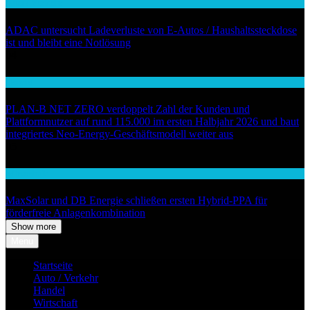
Auto / Verkehr
ADAC untersucht Ladeverluste von E-Autos / Haushaltssteckdose
ist und bleibt eine Notlösung
04
Handel
PLAN-B NET ZERO verdoppelt Zahl der Kunden und
Plattformnutzer auf rund 115.000 im ersten Halbjahr 2026 und baut
integriertes Neo-Energy-Geschäftsmodell weiter aus
05
Wirtschaft
MaxSolar und DB Energie schließen ersten Hybrid-PPA für
förderfreie Anlagenkombination
Show more
Menu
Startseite
Auto / Verkehr
Handel
Wirtschaft