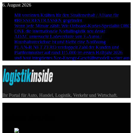
Skip
6. August 2026
to
Mit vereinten Kräften für den Straßenerhalt / Allianz für
content
#BESSERESTRASSEN gegründet
Wenn jede Minute zählt: Wie Onboard-Kurier-Spezialist OBC
ONE die internationale Notfalllogistik neu denkt
ADAC untersucht Ladeverluste von E-Autos /
Haushaltssteckdose ist und bleibt eine Notlösung
PLAN-B NET ZERO verdoppelt Zahl der Kunden und
Plattformnutzer auf rund 115.000 im ersten Halbjahr 2026
und baut integriertes Neo-Energy-Geschäftsmodell weiter aus
Logistik|Inside
Ihr Portal für Auto, Handel, Logistik, Verkehr und Wirtschaft.
Beliebte Beiträge