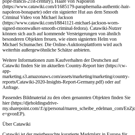
pope-francis-21st-century), Haare von Napoleon
(https://www.catawiki.com/l/1685179-paraphernalia-authentic-hair-
napoleon-bonaparte) oder ein signierter Hut aus dem Smooth
Criminal Video von Michael Jackson
(https://www.catawiki.com/l/8841121-michael-jackson-worn-
signed-moonwalker-smooth-criminal-fedora). Catawiki-Nutzer
können sich auch auf kommende Versteigerungen von ähnlich
besonderen Objekten freuen, wie einen signierten Helm von
Michael Schumacher. Die Online-Auktionsplattform wird auch
weiterhin außergewöhnliche Schätze anbieten.
Weitere Informationen zum Kaufverhalten der Deutschen auf
Catawiki finden Sie im aktuellen Country-Report hier (https://cw-
app-
marketing.s3.amazonaws.com/assets/marketing/marketing/country-
reports/Catawiki-2020-Insights-Report-Germany.pdf) oder auf
Anfrage.
Passendes Bildmaterial zu den oben genannten Objekten finden Sie
hier (https://djeholdingsdrive-
my.sharepoint.com/:f:/g/personal/maren_scheibe_edelman_com
e=gvonEP).
Über Catawiki
Catawiki ist der meistbesuchte kuratierte Marktplatz in Europa für