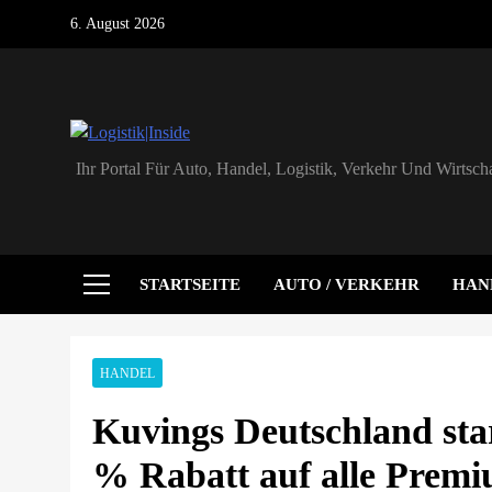
Skip
6. August 2026
to
content
Logistik|Inside
Ihr Portal Für Auto, Handel, Logistik, Verkehr Und Wirtscha
STARTSEITE
AUTO / VERKEHR
HAN
HANDEL
Kuvings Deutschland star
% Rabatt auf alle Prem