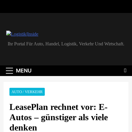
Skip
to
content
Logistik|Inside
Ihr Portal Für Auto, Handel, Logistik, Verkehr Und Wirtschaft.
MENU
AUTO / VERKEHR
LeasePlan rechnet vor: E-
Autos – günstiger als viele
denken