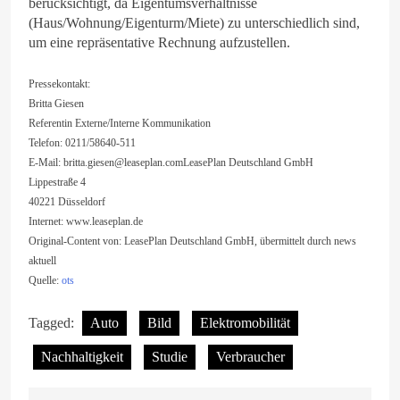
berücksichtigt, da Eigentumsverhältnisse
(Haus/Wohnung/Eigenturm/Miete) zu unterschiedlich sind,
um eine repräsentative Rechnung aufzustellen.
Pressekontakt:
Britta Giesen
Referentin Externe/Interne Kommunikation
Telefon: 0211/58640-511
E-Mail:
britta.giesen@leaseplan.comLeasePlan
Deutschland GmbH
Lippestraße 4
40221 Düsseldorf
Internet: www.leaseplan.de
Original-Content von: LeasePlan Deutschland GmbH, übermittelt durch news
aktuell
Quelle:
ots
Tagged:
Auto
Bild
Elektromobilität
Nachhaltigkeit
Studie
Verbraucher