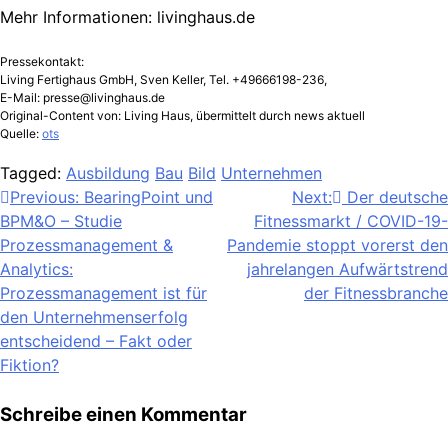
Mehr Informationen: livinghaus.de
Pressekontakt:
Living Fertighaus GmbH, Sven Keller, Tel. +49666198-236,
E-Mail:
presse@livinghaus.de
Original-Content von: Living Haus, übermittelt durch news aktuell
Quelle:
ots
Tagged:
Ausbildung
Bau
Bild
Unternehmen
Beitragsnavigation
Previous:
BearingPoint und
Next:
Der deutsche
BPM&O – Studie
Fitnessmarkt / COVID-19-
Prozessmanagement &
Pandemie stoppt vorerst den
Analytics:
jahrelangen Aufwärtstrend
Prozessmanagement ist für
der Fitnessbranche
den Unternehmenserfolg
entscheidend – Fakt oder
Fiktion?
Schreibe einen Kommentar