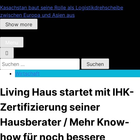
Kasachstan baut seine Rolle als Logistikdrehscheibe
zwischen Europa und Asien aus
Show more
Menu
Suchen
nach:
Wirtschaft
Living Haus startet mit IHK-
Zertifizierung seiner
Hausberater / Mehr Know-
how für noch bessere