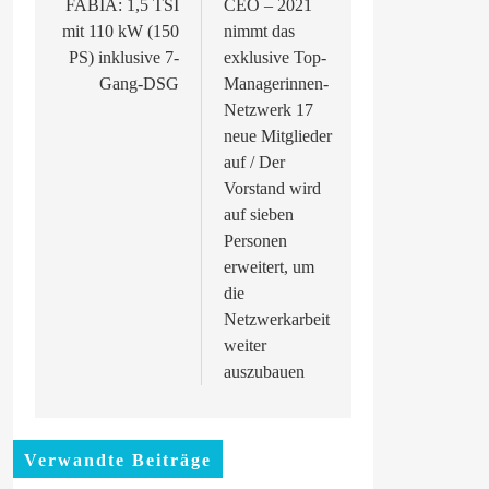
FABIA: 1,5 TSI
CEO – 2021
mit 110 kW (150
nimmt das
PS) inklusive 7-
exklusive Top-
Gang-DSG
Managerinnen-
Netzwerk 17
neue Mitglieder
auf / Der
Vorstand wird
auf sieben
Personen
erweitert, um
die
Netzwerkarbeit
weiter
auszubauen
Verwandte Beiträge