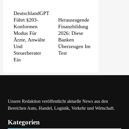
DeutschlandGPT
Führt §203-
Herausragende
Konformen
Finanzbildung
Modus Für
2026: Diese
Ärzte, Anwälte
Banken
Und
Überzeugen Im
Steuerberater
Test
Ein
Dachser
PVMarktplatz.de:
Schließt
Warum Sich Der
Strategische
Verkauf Über
Unsere Redaktion veröffentlicht aktuelle News aus den
Partnerschaft
Einen
Bereichen Auto, Handel, Logistik, Verkehr und Wirtschaft.
Mit Synergie
Spezialisierten
Canada
Anbieter Lohnt
Kategorien