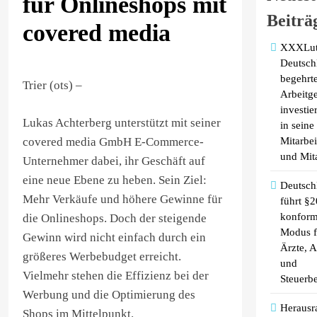
für Onlineshops mit
Beiträ
covered media
XXXLutz
Deutsch
begehrte
Trier (ots) –
Arbeitg
investie
Lukas Achterberg unterstützt mit seiner
in seine
covered media GmbH E-Commerce-
Mitarbei
und Mita
Unternehmer dabei, ihr Geschäft auf
eine neue Ebene zu heben. Sein Ziel:
Deutsc
Mehr Verkäufe und höhere Gewinne für
führt §2
konfor
die Onlineshops. Doch der steigende
Modus f
Gewinn wird nicht einfach durch ein
Ärzte, 
größeres Werbebudget erreicht.
und
Vielmehr stehen die Effizienz bei der
Steuerbe
Werbung und die Optimierung des
Herausr
Shops im Mittelpunkt.