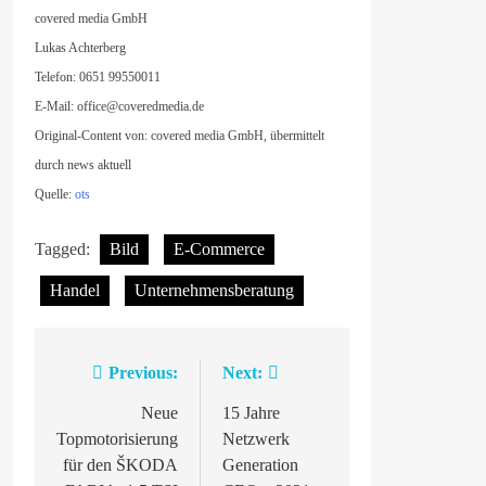
covered media GmbH
Lukas Achterberg
Telefon: 0651 99550011
E-Mail:
office@coveredmedia.de
Original-Content von: covered media GmbH, übermittelt
durch news aktuell
Quelle:
ots
Tagged:
Bild
E-Commerce
Handel
Unternehmensberatung
Previous:
Next:
Beitragsnavigation
Neue
15 Jahre
Topmotorisierung
Netzwerk
für den ŠKODA
Generation