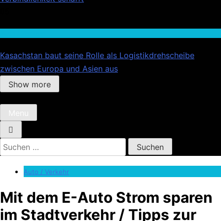
05
Auto / Verkehr
Kasachstan baut seine Rolle als Logistikdrehscheibe
zwischen Europa und Asien aus
Show more
Menu
Suchen
nach:
Auto / Verkehr
Mit dem E-Auto Strom sparen
im Stadtverkehr / Tipps zur