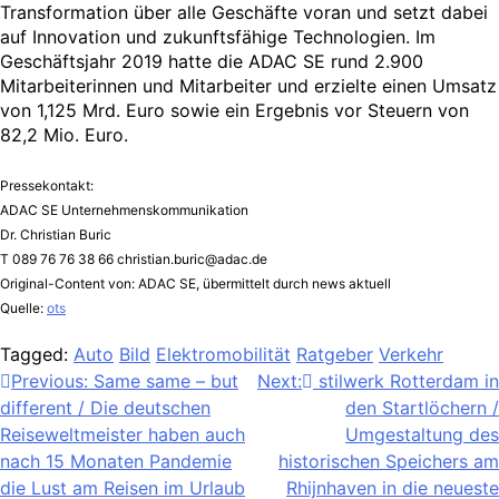
Transformation über alle Geschäfte voran und setzt dabei
auf Innovation und zukunftsfähige Technologien. Im
Geschäftsjahr 2019 hatte die ADAC SE rund 2.900
Mitarbeiterinnen und Mitarbeiter und erzielte einen Umsatz
von 1,125 Mrd. Euro sowie ein Ergebnis vor Steuern von
82,2 Mio. Euro.
Pressekontakt:
ADAC SE Unternehmenskommunikation
Dr. Christian Buric
T 089 76 76 38 66
christian.buric@adac.de
Original-Content von: ADAC SE, übermittelt durch news aktuell
Quelle:
ots
Tagged:
Auto
Bild
Elektromobilität
Ratgeber
Verkehr
Beitragsnavigation
Previous:
Same same – but
Next:
stilwerk Rotterdam in
different / Die deutschen
den Startlöchern /
Reiseweltmeister haben auch
Umgestaltung des
nach 15 Monaten Pandemie
historischen Speichers am
die Lust am Reisen im Urlaub
Rhijnhaven in die neueste