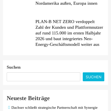
Nordamerika außen, Europa innen
PLAN-B NET ZERO verdoppelt
Zahl der Kunden und Plattformnutzer
auf rund 115.000 im ersten Halbjahr
2026 und baut integriertes Neo-
Energy-Geschäftsmodell weiter aus
Lidl Deutschland Tour: Discounter
macht Radrennen zum Event für alle
Suchen
/ Radsport-Highlight als Motivator
für einen aktiven und ausgewogenen
SUCHEN
Alltag
Ein Jahrzehnt jenseits aller Grenzen:
Neueste Beiträge
AKKO feiert 10-jähriges Jubiläum
mit neuen Produkten für Europa und
Dachser schließt strategische Partnerschaft mit Synergie
Präsentation auf der IFA 2026