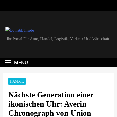
Skip
to
content
Logistik|Inside
Ihr Portal Für Auto, Handel, Logistik, Verkehr Und Wirtschaft.
MENU
HANDEL
Nächste Generation einer
ikonischen Uhr: Averin
Chronograph von Union