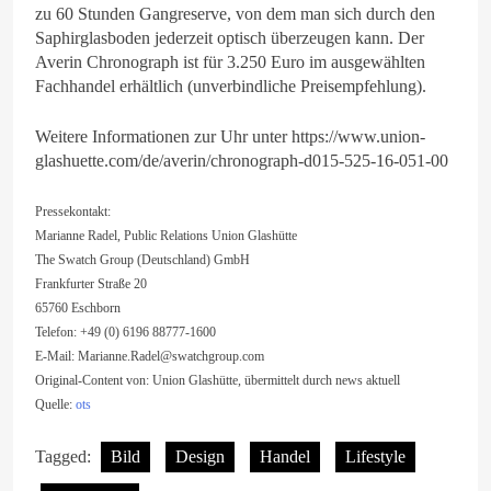
zu 60 Stunden Gangreserve, von dem man sich durch den
Saphirglasboden jederzeit optisch überzeugen kann. Der
Averin Chronograph ist für 3.250 Euro im ausgewählten
Fachhandel erhältlich (unverbindliche Preisempfehlung).
Weitere Informationen zur Uhr unter https://www.union-
glashuette.com/de/averin/chronograph-d015-525-16-051-00
Pressekontakt:
Marianne Radel, Public Relations Union Glashütte
The Swatch Group (Deutschland) GmbH
Frankfurter Straße 20
65760 Eschborn
Telefon: +49 (0) 6196 88777-1600
E-Mail:
Marianne.Radel@swatchgroup.com
Original-Content von: Union Glashütte, übermittelt durch news aktuell
Quelle:
ots
Tagged:
Bild
Design
Handel
Lifestyle