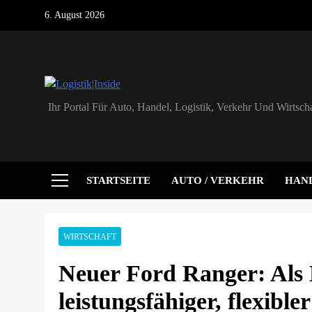
Skip
6. August 2026
to
content
Logistik|Inside
Ihr Portal Für Auto, Handel, Logistik, Verkehr Und Wirtscha
STARTSEITE
AUTO / VERKEHR
HAN
WIRTSCHAFT
Neuer Ford Ranger: Als 
leistungsfähiger, flexible