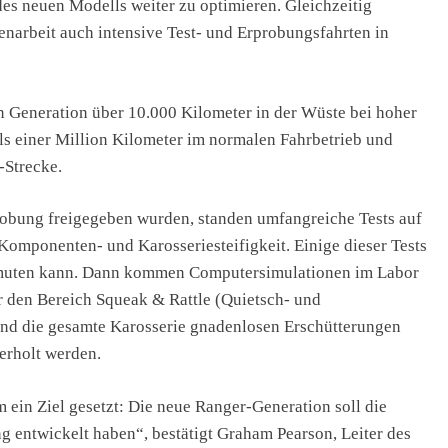
 des neuen Modells weiter zu optimieren. Gleichzeitig
narbeit auch intensive Test- und Erprobungsfahrten in
n Generation über 10.000 Kilometer in der Wüste bei hoher
ls einer Million Kilometer im normalen Fahrbetrieb und
-Strecke.
probung freigegeben wurden, standen umfangreiche Tests auf
omponenten- und Karosseriesteifigkeit. Einige dieser Tests
 zumuten kann. Dann kommen Computersimulationen im Labor
ür den Bereich Squeak & Rattle (Quietsch- und
nd die gesamte Karosserie gnadenlosen Erschütterungen
derholt werden.
 ein Ziel gesetzt: Die neue Ranger-Generation soll die
ang entwickelt haben“, bestätigt Graham Pearson, Leiter des