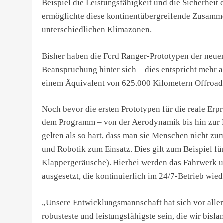
Beispiel die Leistungsfähigkeit und die Sicherheit
ermöglichte diese kontinentübergreifende Zusamme
unterschiedlichen Klimazonen.
Bisher haben die Ford Ranger-Prototypen der neue
Beanspruchung hinter sich – dies entspricht mehr a
einem Äquivalent von 625.000 Kilometern Offroad
Noch bevor die ersten Prototypen für die reale Er
dem Programm – von der Aerodynamik bis hin zur K
gelten als so hart, dass man sie Menschen nicht
und Robotik zum Einsatz. Dies gilt zum Beispiel f
Klappergeräusche). Hierbei werden das Fahrwerk u
ausgesetzt, die kontinuierlich im 24/7-Betrieb wie
„Unsere Entwicklungsmannschaft hat sich vor allem
robusteste und leistungsfähigste sein, die wir bisl