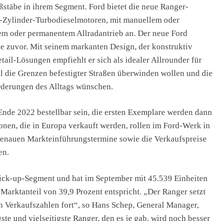
ßstäbe in ihrem Segment. Ford bietet die neue Ranger-
6-Zylinder-Turbodieselmotoren, mit manuellem oder
em oder permanentem Allradantrieb an. Der neue Ford
nie zuvor. Mit seinem markanten Design, der konstruktiv
ail-Lösungen empfiehlt er sich als idealer Allrounder für
mal die Grenzen befestigter Straßen überwinden wollen und die
orderungen des Alltags wünschen.
Ende 2022 bestellbar sein, die ersten Exemplare werden dann
onen, die in Europa verkauft werden, rollen im Ford-Werk in
 genauen Markteinführungstermine sowie die Verkaufspreise
en.
Pick-up-Segment und hat im September mit 45.539 Einheiten
Marktanteil von 39,9 Prozent entspricht. „Der Ranger setzt
n Verkaufszahlen fort“, so Hans Schep, General Manager,
te und vielseitigste Ranger, den es je gab, wird noch besser