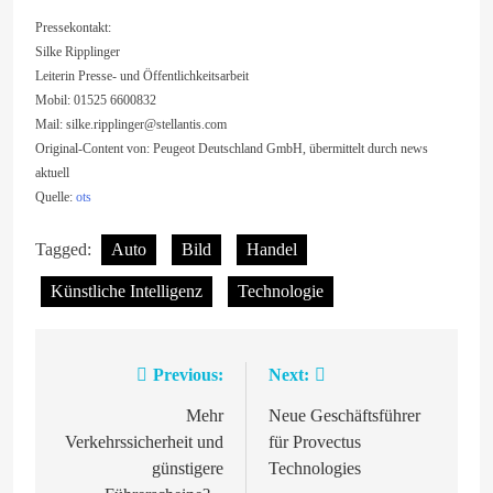
Pressekontakt:
Silke Ripplinger
Leiterin Presse- und Öffentlichkeitsarbeit
Mobil: 01525 6600832
Mail:
silke.ripplinger@stellantis.com
Original-Content von: Peugeot Deutschland GmbH, übermittelt durch news
aktuell
Quelle:
ots
Tagged:
Auto
Bild
Handel
Künstliche Intelligenz
Technologie
Previous:
Next:
Beitragsnavigation
Mehr
Neue Geschäftsführer
Verkehrssicherheit und
für Provectus
günstigere
Technologies