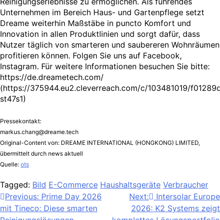
Reinigungserlebnisse zu ermöglichen. Als führendes
Unternehmen im Bereich Haus- und Gartenpflege setzt
Dreame weiterhin Maßstäbe in puncto Komfort und
Innovation in allen Produktlinien und sorgt dafür, dass
Nutzer täglich von smarteren und saubereren Wohnräumen
profitieren können. Folgen Sie uns auf Facebook,
Instagram. Für weitere Informationen besuchen Sie bitte:
https://de.dreametech.com/
(https://375944.eu2.cleverreach.com/c/103481019/f01289
st47s1)
Pressekontakt:
markus.chang@dreame.tech
Original-Content von: DREAME INTERNATIONAL (HONGKONG) LIMITED,
übermittelt durch news aktuell
Quelle:
ots
Tagged:
Bild
E-Commerce
Haushaltsgeräte
Verbraucher
Beitragsnavigation
Previous:
Prime Day 2026
Next:
Intersolar Europe
mit Tineco: Diese smarten
2026: K2 Systems zeigt