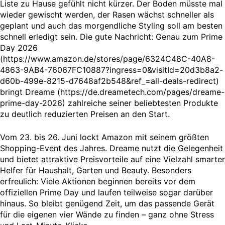
Liste zu Hause gefühlt nicht kürzer. Der Boden müsste mal
wieder gewischt werden, der Rasen wächst schneller als
geplant und auch das morgendliche Styling soll am besten
schnell erledigt sein. Die gute Nachricht: Genau zum Prime
Day 2026
(https://www.amazon.de/stores/page/6324C48C-40A8-
4863-9AB4-76067FC10887?ingress=0&visitId=20d3b8a2-
d60b-499e-8215-d7648af2b548&ref_=all-deals-redirect)
bringt Dreame (https://de.dreametech.com/pages/dreame-
prime-day-2026) zahlreiche seiner beliebtesten Produkte
zu deutlich reduzierten Preisen an den Start.
Vom 23. bis 26. Juni lockt Amazon mit seinem größten
Shopping-Event des Jahres. Dreame nutzt die Gelegenheit
und bietet attraktive Preisvorteile auf eine Vielzahl smarter
Helfer für Haushalt, Garten und Beauty. Besonders
erfreulich: Viele Aktionen beginnen bereits vor dem
offiziellen Prime Day und laufen teilweise sogar darüber
hinaus. So bleibt genügend Zeit, um das passende Gerät
für die eigenen vier Wände zu finden – ganz ohne Stress