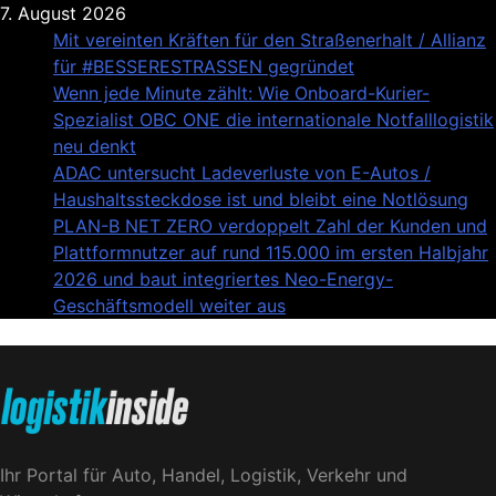
Skip
7. August 2026
to
Mit vereinten Kräften für den Straßenerhalt / Allianz
content
für #BESSERESTRASSEN gegründet
Wenn jede Minute zählt: Wie Onboard-Kurier-
Spezialist OBC ONE die internationale Notfalllogistik
neu denkt
ADAC untersucht Ladeverluste von E-Autos /
Haushaltssteckdose ist und bleibt eine Notlösung
PLAN-B NET ZERO verdoppelt Zahl der Kunden und
Plattformnutzer auf rund 115.000 im ersten Halbjahr
2026 und baut integriertes Neo-Energy-
Geschäftsmodell weiter aus
Logistik|Inside
Ihr Portal für Auto, Handel, Logistik, Verkehr und