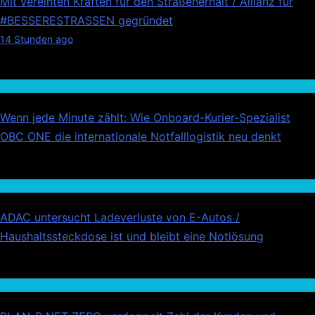
Mit vereinten Kräften für den Straßenerhalt / Allianz für
#BESSERESTRASSEN gegründet
01
14 Stunden ago
02
Wirtschaft
Wenn jede Minute zählt: Wie Onboard-Kurier-Spezialist
OBC ONE die internationale Notfalllogistik neu denkt
03
Auto / Verkehr
ADAC untersucht Ladeverluste von E-Autos /
Haushaltssteckdose ist und bleibt eine Notlösung
04
Handel