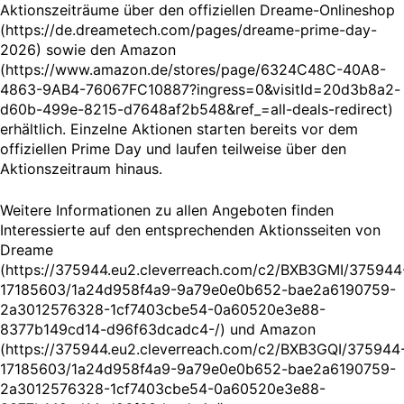
Aktionszeiträume über den offiziellen Dreame-Onlineshop
(https://de.dreametech.com/pages/dreame-prime-day-
2026) sowie den Amazon
(https://www.amazon.de/stores/page/6324C48C-40A8-
4863-9AB4-76067FC10887?ingress=0&visitId=20d3b8a2-
d60b-499e-8215-d7648af2b548&ref_=all-deals-redirect)
erhältlich. Einzelne Aktionen starten bereits vor dem
offiziellen Prime Day und laufen teilweise über den
Aktionszeitraum hinaus.
Weitere Informationen zu allen Angeboten finden
Interessierte auf den entsprechenden Aktionsseiten von
Dreame
(https://375944.eu2.cleverreach.com/c2/BXB3GMI/375944
17185603/1a24d958f4a9-9a79e0e0b652-bae2a6190759-
2a3012576328-1cf7403cbe54-0a60520e3e88-
8377b149cd14-d96f63dcadc4-/) und Amazon
(https://375944.eu2.cleverreach.com/c2/BXB3GQI/375944
17185603/1a24d958f4a9-9a79e0e0b652-bae2a6190759-
2a3012576328-1cf7403cbe54-0a60520e3e88-