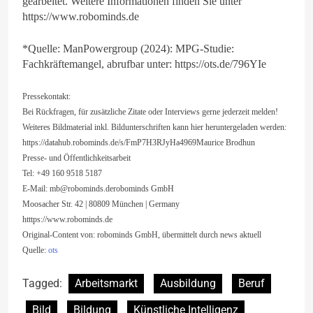
gearbeitet. Weitere Informationen finden Sie unter
https://www.robominds.de
*Quelle: ManPowergroup (2024): MPG-Studie:
Fachkräftemangel, abrufbar unter: https://ots.de/796YIe
Pressekontakt:
Bei Rückfragen, für zusätzliche Zitate oder Interviews gerne jederzeit melden!
Weiteres Bildmaterial inkl. Bildunterschriften kann hier heruntergeladen werden:
https://datahub.robominds.de/s/FmP7H3RJyHa4969Maurice Brodhun
Presse- und Öffentlichkeitsarbeit
Tel: +49 160 9518 5187
E-Mail:
mb@robominds.derobominds
GmbH
Moosacher Str. 42 | 80809 München | Germany
htttps://www.robominds.de
Original-Content von: robominds GmbH, übermittelt durch news aktuell
Quelle:
ots
Tagged:
Arbeitsmarkt
Ausbildung
Beruf
Bild
Bildung
Künstliche Intelligenz