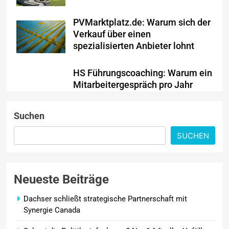
PVMarktplatz.de: Warum sich der
Verkauf über einen
spezialisierten Anbieter lohnt
HS Führungscoaching: Warum ein
Mitarbeitergespräch pro Jahr
nichts verändert – und was
stattdessen Verbindlichkeit
Suchen
schafft
SUCHEN
Wenn jede Minute zählt: Wie
Onboard-Kurier-Spezialist OBC
ONE die internationale
Neueste Beiträge
Notfalllogistik neu denkt
Dachser schließt strategische Partnerschaft mit
Synergie Canada