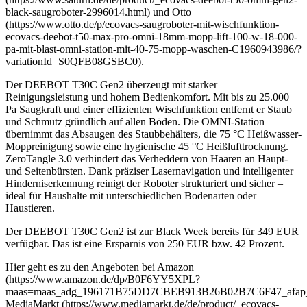
black-saugroboter-2996014.html) und Otto
(https://www.otto.de/p/ecovacs-saugroboter-mit-wischfunktion-
ecovacs-deebot-t50-max-pro-omni-18mm-mopp-lift-100-w-18-000-
pa-mit-blast-omni-station-mit-40-75-mopp-waschen-C1960943986/?
variationId=S0QFB08GSBC0).
Der DEEBOT T30C Gen2 überzeugt mit starker
Reinigungsleistung und hohem Bedienkomfort. Mit bis zu 25.000
Pa Saugkraft und einer effizienten Wischfunktion entfernt er Staub
und Schmutz gründlich auf allen Böden. Die OMNI-Station
übernimmt das Absaugen des Staubbehälters, die 75 °C Heißwasser-
Moppreinigung sowie eine hygienische 45 °C Heißlufttrocknung.
ZeroTangle 3.0 verhindert das Verheddern von Haaren an Haupt-
und Seitenbürsten. Dank präziser Lasernavigation und intelligenter
Hinderniserkennung reinigt der Roboter strukturiert und sicher –
ideal für Haushalte mit unterschiedlichen Bodenarten oder
Haustieren.
Der DEEBOT T30C Gen2 ist zur Black Week bereits für 349 EUR
verfügbar. Das ist eine Ersparnis von 250 EUR bzw. 42 Prozent.
Hier geht es zu den Angeboten bei Amazon
(https://www.amazon.de/dp/B0F6YY5XPL?
maas=maas_adg_196171B75DD7CBEB913B26B02B7C6F47_afap_a
MediaMarkt (https://www.mediamarkt.de/de/product/_ecovacs-