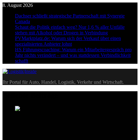
Skip
8. August 2026
to
Dachser schließt strategische Partnerschaft mit Synergie
content
Canada
Schaut die Politik einfach weg? Nur 1,6 % aller Unfälle
stehen mit Alkohol oder Drogen in Verbindung
PVMarktplatz.de: Warum sich der Verkauf über einen
spezialisierten Anbieter lohnt
HS Führungscoaching: Warum ein Mitarbeitergespräch pro
Jahr nichts verändert – und was stattdessen Verbindlichkeit
schafft
Logistik|Inside
Ihr Portal für Auto, Handel, Logistik, Verkehr und Wirtschaft.
Beliebte Beiträge