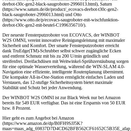
deebot-t30c-gen2-black-saugroboter-2996013.html), Saturn
(https://www.saturn.de/de/product/_ecovacs-deebot-t30c-gen2-
black-saugroboter-2996013.html) und Otto
(https://www.otto.de/p/ecovacs-saugroboter-mit-wischfunktion-
deebot-t30c-gen2-mit-beutel-C1996356710/).
Der neueste Fensterputzroboter von ECOVACS, der WINBOT
W2S OMNI, vereint innovative Reinigungsleistung mit maximaler
Sicherheit und Komfort. Der smarte Fensterputzroboter erreicht
dank TruEdge(TM)-Schrubber selbst schwer zugängliche Ecken
und entfernt Schmutz mit bis zu 200 U/min gründlich und
streifenfrei. Dreifachdüsen mit Weitwinkel-Sprühzerstäubung sorgen
für eine optimale Wasserverteilung, während die WIN-SLAM 4.0-
Navigation eine effiziente, intelligente Routenplanung übernimmt.
Die kompakte All-in-One-Station ermöglicht einfaches Laden und
Verstauen, das 12-stufige Sicherheitssystem bietet maximale
Stabilität und Schutz bei jeder Anwendung.
Der WINBOT W2S OMNI ist zur Black Week nur bei Amazon
bereits für 549 EUR verfügbar. Das ist eine Ersparnis von 50 EUR
bzw. 8 Prozent.
Hier geht es zum Angebot bei Amazon
(https://www.amazon.de/dp/B0FH9SJJ5K?
maas=maas_adg_69837D7D4CD62BFB562CF61652C5B35E_afap_a