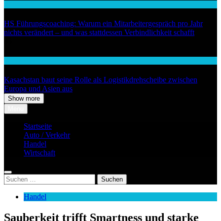
Wirtschaft
HS Führungscoaching: Warum ein Mitarbeitergespräch pro Jahr
nichts verändert – und was stattdessen Verbindlichkeit schafft
05
Auto / Verkehr
Kasachstan baut seine Rolle als Logistikdrehscheibe zwischen
Europa und Asien aus
Show more
Menu
Startseite
Auto / Verkehr
Handel
Wirtschaft
Suchen
nach:
Handel
Sauberkeit trifft Smartness und starke