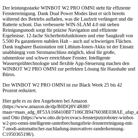
Der leistungsstarke WINBOT W2 PRO OMNI steht für effiziente
Fensterreinigung. Dank Dual Power Modes lässt er sich bereits
während des Betriebs aufladen, was die Laufzeit verlängert und die
Batterie schont. Das verbesserte WIN-SLAM 4.0 mit sieben
Reinigungsmodi sorgt für präzise Navigation und effiziente
Ergebnisse. 12-fache Sicherheitsfunktionen und eine Saugkraft von
5.500 Pa garantieren stabilen Halt – auch auf schwierigen Flächen.
Dank tragbarer Basisstation mit Lithium-Ionen-Akku ist der Einsatz
unabhängig vom Stromanschluss möglich, ideal für große,
rahmenlose und schwer erreichbare Fenster. Intelligente
Wassersprühtechnologie und flexible App-Steuerung machen den
WINBOT W2 PRO OMNI zur perfekten Lösung für Haushalte und
Büros.
Der WINBOT W2 PRO OMNI ist zur Black Week 25 bis 42
Prozent reduziert.
Hier geht es zu den Angeboten bei Amazon
(https://www.amazon.de/dp/B0DQ8V4R88?
maas=maas_adg_8F53A168410BF7106CB9476038E038AE_afap_ab
und Otto (https://www.otto.de/p/ecovacs-fensterputzroboter-winbot-
w2-pro-omni-intelligente-unterbrechungsfreie-fensterreinigung-mit-
7-modi-automatischer-nachladung-innovativer-randerkennung-
C1950365198/).