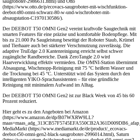
saugroboter-2986631.html) und Otto
(https://www.otto.de/p/ecovacs-saugroboter-mit-wischfunktion-
deebot-t80-omni-schwarz-80-w-und-wischroboter-mit-
absaugstation-C1970130586/).
Der DEEBOT T50 OMNI Gen2 vereint kraftvolle Saugtechnik mit
smarten Features für eine präzise und komfortable Bodenpflege. Mit
bis zu 21.000 Pa Saugleistung beseitigt der Roboter Staub, Krümel
und Tierhaare auch bei stärkerer Verschmutzung zuverlässig. Die
adaptive TruEdge 2.0 Kantenreinigung erreicht selbst schwer
zugängliche Randbereiche. Dank ZeroTangle 2.0 wird
Haarverwicklung effektiv vermieden. Die OMNI-Station übernimmt
Absaugung, Wischmopp-Reinigung mit 75 °C heißem Wasser und
die Trocknung bei 45 °C. Unterstützt wird das System durch den
intelligenten YIKO-Sprachassistenten – für eine gründliche
Reinigung mit minimalem Aufwand im Alltag.
Der DEEBOT T50 OMNI Gen2 ist zur Black Week von 45 bis 60
Prozent reduziert.
Hier geht es zu den Angeboten bei Amazon
(https://www.amazon.de/dp/B07WXRW9LL?
maas=maas_adg_313CB57F5745EFA550CB2A361D009DB6_afap_a
MediaMarkt (https://www.mediamarkt.de/de/product/_ecovacs-
deebot-t50-omni-gen2-black-saugroboter-2996014.html), Saturn
(https://www.saturn.de/de/product/_ecovacs-deebot-t50-omni-gen2-