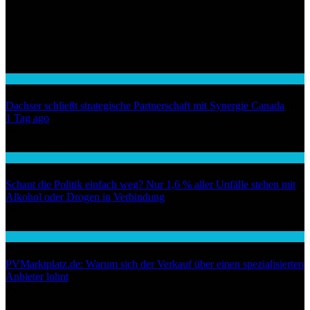
Wirtschaft
Dachser schließt strategische Partnerschaft mit Synergie Canada
01
1 Tag ago
02
Auto / Verkehr
Schaut die Politik einfach weg? Nur 1,6 % aller Unfälle stehen mit
Alkohol oder Drogen in Verbindung
03
Wirtschaft
PVMarktplatz.de: Warum sich der Verkauf über einen spezialisierten
Anbieter lohnt
04