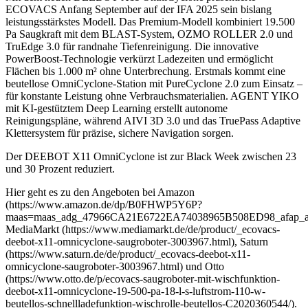
ECOVACS Anfang September auf der IFA 2025 sein bislang
leistungsstärkstes Modell. Das Premium-Modell kombiniert 19.500
Pa Saugkraft mit dem BLAST-System, OZMO ROLLER 2.0 und
TruEdge 3.0 für randnahe Tiefenreinigung. Die innovative
PowerBoost-Technologie verkürzt Ladezeiten und ermöglicht
Flächen bis 1.000 m² ohne Unterbrechung. Erstmals kommt eine
beutellose OmniCyclone-Station mit PureCyclone 2.0 zum Einsatz –
für konstante Leistung ohne Verbrauchsmaterialien. AGENT YIKO
mit KI-gestütztem Deep Learning erstellt autonome
Reinigungspläne, während AIVI 3D 3.0 und das TruePass Adaptive
Klettersystem für präzise, sichere Navigation sorgen.
Der DEEBOT X11 OmniCyclone ist zur Black Week zwischen 23
und 30 Prozent reduziert.
Hier geht es zu den Angeboten bei Amazon
(https://www.amazon.de/dp/B0FHWP5Y6P?
maas=maas_adg_47966CA21E6722EA74038965B508ED98_afap_ab
MediaMarkt (https://www.mediamarkt.de/de/product/_ecovacs-
deebot-x11-omnicyclone-saugroboter-3003967.html), Saturn
(https://www.saturn.de/de/product/_ecovacs-deebot-x11-
omnicyclone-saugroboter-3003967.html) und Otto
(https://www.otto.de/p/ecovacs-saugroboter-mit-wischfunktion-
deebot-x11-omnicyclone-19-500-pa-18-l-s-luftstrom-110-w-
beutellos-schnellladefunktion-wischrolle-beutellos-C2020360544/).