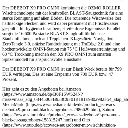
Der DEEBOT X9 PRO OMNI kombiniert die OZMO ROLLER
Wischtechnologie mit der kraftvollen BLAST-Saugtechnik für eine
starke Reinigung auf allen Böden. Die rotierende Wischwalze löst
hartnäckige Flecken und wird dabei permanent mit Frischwasser
gespült – für hygienisch saubere, streifenfreie Ergebnisse. Parallel
sorgt die 16.600 Pa starke BLAST-Saugkraft für höchste
Staubaufnahme, auch auf Teppichen. KI-gestützte Navigation,
ZeroTangle 3.0, präzise Randreinigung mit TruEdge 2.0 und eine
hochentwickelte OMNI-Station mit 75 °C Heißwasserreinigung und
63 °C Trocknung machen den X9 PRO OMNI zum smarten
Spitzenmodell für anspruchsvolle Haushalte.
Der DEEBOT X9 PRO OMNI ist zur Black Week bereits für 799
EUR verfügbar. Das ist eine Ersparnis von 700 EUR bzw. 47
Prozent.
Hier geht es zu den Angeboten bei Amazon
(https://www.amazon.de/dp/B0F1SWS24N?
maas=maas_adg_0844506FB938C9F01B181E9802982F54_afap_abs
MediaMarkt (https://www.mediamarkt.de/de/product/_ecovacs-
deebot-x9-pro-omni-black-saugroboter-2986629.html), Saturn
(https://www.saturn.de/de/product/_ecovacs-deebot-x9-pro-omni-
black-eu-saugroboter-158315247.html) und Otto
(https://www.otto.de/p/ecovacs-saugroboter-mit-wischfunktion-