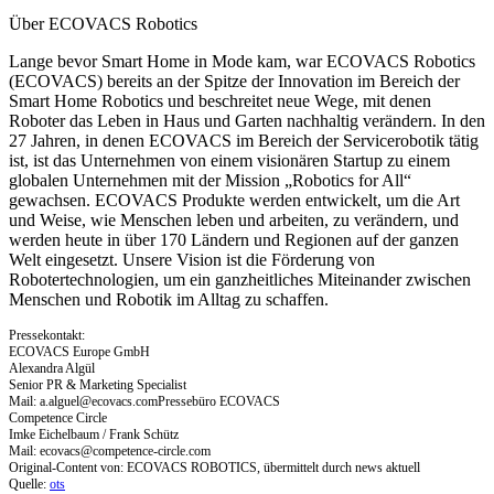
Über ECOVACS Robotics
Lange bevor Smart Home in Mode kam, war ECOVACS Robotics
(ECOVACS) bereits an der Spitze der Innovation im Bereich der
Smart Home Robotics und beschreitet neue Wege, mit denen
Roboter das Leben in Haus und Garten nachhaltig verändern. In den
27 Jahren, in denen ECOVACS im Bereich der Servicerobotik tätig
ist, ist das Unternehmen von einem visionären Startup zu einem
globalen Unternehmen mit der Mission „Robotics for All“
gewachsen. ECOVACS Produkte werden entwickelt, um die Art
und Weise, wie Menschen leben und arbeiten, zu verändern, und
werden heute in über 170 Ländern und Regionen auf der ganzen
Welt eingesetzt. Unsere Vision ist die Förderung von
Robotertechnologien, um ein ganzheitliches Miteinander zwischen
Menschen und Robotik im Alltag zu schaffen.
Pressekontakt:
ECOVACS Europe GmbH
Alexandra Algül
Senior PR & Marketing Specialist
Mail:
a.alguel@ecovacs.comPresseb
üro ECOVACS
Competence Circle
Imke Eichelbaum / Frank Schütz
Mail:
ecovacs@competence-circle.com
Original-Content von: ECOVACS ROBOTICS, übermittelt durch news aktuell
Quelle:
ots