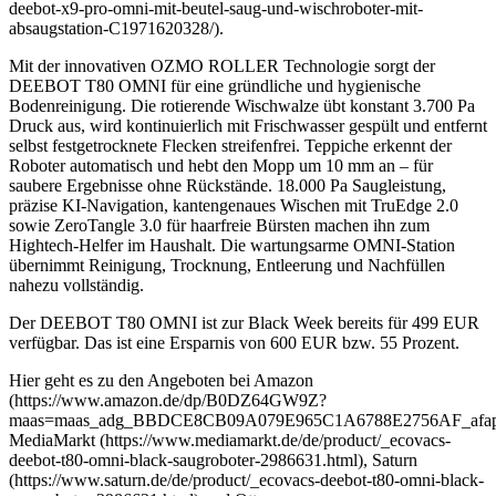
deebot-x9-pro-omni-mit-beutel-saug-und-wischroboter-mit-
absaugstation-C1971620328/).
Mit der innovativen OZMO ROLLER Technologie sorgt der
DEEBOT T80 OMNI für eine gründliche und hygienische
Bodenreinigung. Die rotierende Wischwalze übt konstant 3.700 Pa
Druck aus, wird kontinuierlich mit Frischwasser gespült und entfernt
selbst festgetrocknete Flecken streifenfrei. Teppiche erkennt der
Roboter automatisch und hebt den Mopp um 10 mm an – für
saubere Ergebnisse ohne Rückstände. 18.000 Pa Saugleistung,
präzise KI-Navigation, kantengenaues Wischen mit TruEdge 2.0
sowie ZeroTangle 3.0 für haarfreie Bürsten machen ihn zum
Hightech-Helfer im Haushalt. Die wartungsarme OMNI-Station
übernimmt Reinigung, Trocknung, Entleerung und Nachfüllen
nahezu vollständig.
Der DEEBOT T80 OMNI ist zur Black Week bereits für 499 EUR
verfügbar. Das ist eine Ersparnis von 600 EUR bzw. 55 Prozent.
Hier geht es zu den Angeboten bei Amazon
(https://www.amazon.de/dp/B0DZ64GW9Z?
maas=maas_adg_BBDCE8CB09A079E965C1A6788E2756AF_afap_a
MediaMarkt (https://www.mediamarkt.de/de/product/_ecovacs-
deebot-t80-omni-black-saugroboter-2986631.html), Saturn
(https://www.saturn.de/de/product/_ecovacs-deebot-t80-omni-black-