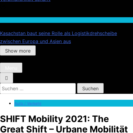
05
Auto / Verkehr
Kasachstan baut seine Rolle als Logistikdrehscheibe
zwischen Europa und Asien aus
Show more
Menu
Suchen
nach:
Auto / Verkehr
SHIFT Mobility 2021: The
Great Shift – Urbane Mobilität