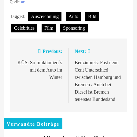
Quelle:
ots
Tagged:
Auszeichnung
Auto
Bild
Celebrities
Film
Sponsoring
Previous:
Next:
Beitragsnavigation
KÜS: So funktioniert´s
Benzinpreis: Fast neun
mit dem Auto im
Cent Unterschied
Winter
zwischen Hamburg und
Bremen / Auch bei
Diesel ist Bremen
teuerstes Bundesland
Verwandte Beiträge