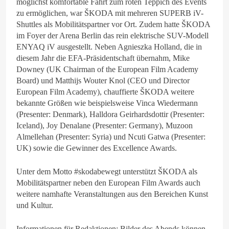
möglichst komfortable Fahrt zum roten Teppich des Events
zu ermöglichen, war ŠKODA mit mehreren SUPERB iV-
Shuttles als Mobilitätspartner vor Ort. Zudem hatte ŠKODA
im Foyer der Arena Berlin das rein elektrische SUV-Modell
ENYAQ iV ausgestellt. Neben Agnieszka Holland, die in
diesem Jahr die EFA-Präsidentschaft übernahm, Mike
Downey (UK Chairman of the European Film Academy
Board) und Matthijs Wouter Knol (CEO und Director
European Film Academy), chauffierte ŠKODA weitere
bekannte Größen wie beispielsweise Vinca Wiedermann
(Presenter: Denmark), Halldora Geirhardsdottir (Presenter:
Iceland), Joy Denalane (Presenter: Germany), Muzoon
Almellehan (Presenter: Syria) und Ncuti Gatwa (Presenter:
UK) sowie die Gewinner des Excellence Awards.
Unter dem Motto #skodabewegt unterstützt ŠKODA als
Mobilitätspartner neben den European Film Awards auch
weitere namhafte Veranstaltungen aus den Bereichen Kunst
und Kultur.
Informationen für Redaktionen: Bilder des Abends können