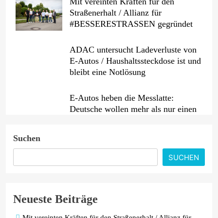
Mit vereinten Kräften für den
Straßenerhalt / Allianz für
#BESSERESTRASSEN gegründet
ADAC untersucht Ladeverluste von
E-Autos / Haushaltssteckdose ist und
bleibt eine Notlösung
E-Autos heben die Messlatte:
Deutsche wollen mehr als nur einen
guten Preis
Suchen
Benzin etwas billiger, Diesel erneut
teurer / Rohölpreis binnen
SUCHEN
Wochenfrist um fast fünf US-Dollar
gesunken / ADAC sieht weiterhin
erhebliches Potenzial für
Neueste Beiträge
Preissenkungen
Mit vereinten Kräften für den Straßenerhalt / Allianz für