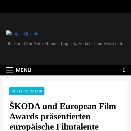
Skip
to
content
Logistik|Inside
Ihr Portal Für Auto, Handel, Logistik, Verkehr Und Wirtschaft.
MENU
AUTO / VERKEHR
ŠKODA und European Film
Awards präsentierten
europäische Filmtalente