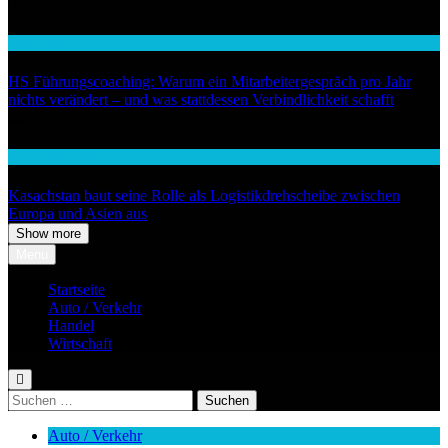
04
Wirtschaft
HS Führungscoaching: Warum ein Mitarbeitergespräch pro Jahr
nichts verändert – und was stattdessen Verbindlichkeit schafft
05
Auto / Verkehr
Kasachstan baut seine Rolle als Logistikdrehscheibe zwischen
Europa und Asien aus
Show more
Menu
Startseite
Auto / Verkehr
Handel
Wirtschaft
Suchen
nach:
Auto / Verkehr