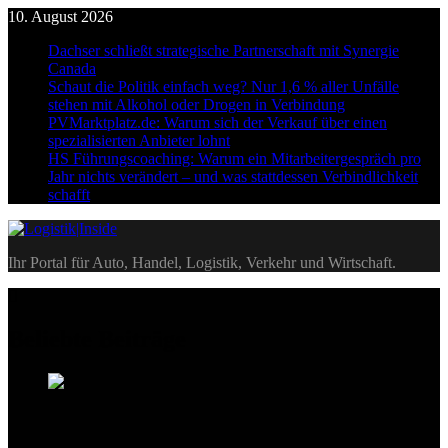
Skip
10. August 2026
to
Dachser schließt strategische Partnerschaft mit Synergie
content
Canada
Schaut die Politik einfach weg? Nur 1,6 % aller Unfälle
stehen mit Alkohol oder Drogen in Verbindung
PVMarktplatz.de: Warum sich der Verkauf über einen
spezialisierten Anbieter lohnt
HS Führungscoaching: Warum ein Mitarbeitergespräch pro
Jahr nichts verändert – und was stattdessen Verbindlichkeit
schafft
Logistik|Inside
Ihr Portal für Auto, Handel, Logistik, Verkehr und Wirtschaft.
Beliebte Beiträge