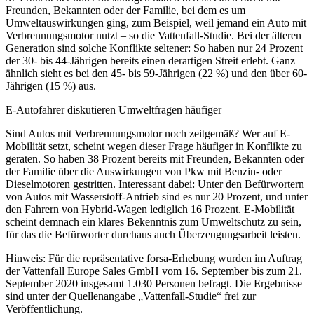
Freunden, Bekannten oder der Familie, bei dem es um
Umweltauswirkungen ging, zum Beispiel, weil jemand ein Auto mit
Verbrennungsmotor nutzt – so die Vattenfall-Studie. Bei der älteren
Generation sind solche Konflikte seltener: So haben nur 24 Prozent
der 30- bis 44-Jährigen bereits einen derartigen Streit erlebt. Ganz
ähnlich sieht es bei den 45- bis 59-Jährigen (22 %) und den über 60-
Jährigen (15 %) aus.
E-Autofahrer diskutieren Umweltfragen häufiger
Sind Autos mit Verbrennungsmotor noch zeitgemäß? Wer auf E-
Mobilität setzt, scheint wegen dieser Frage häufiger in Konflikte zu
geraten. So haben 38 Prozent bereits mit Freunden, Bekannten oder
der Familie über die Auswirkungen von Pkw mit Benzin- oder
Dieselmotoren gestritten. Interessant dabei: Unter den Befürwortern
von Autos mit Wasserstoff-Antrieb sind es nur 20 Prozent, und unter
den Fahrern von Hybrid-Wagen lediglich 16 Prozent. E-Mobilität
scheint demnach ein klares Bekenntnis zum Umweltschutz zu sein,
für das die Befürworter durchaus auch Überzeugungsarbeit leisten.
Hinweis: Für die repräsentative forsa-Erhebung wurden im Auftrag
der Vattenfall Europe Sales GmbH vom 16. September bis zum 21.
September 2020 insgesamt 1.030 Personen befragt. Die Ergebnisse
sind unter der Quellenangabe „Vattenfall-Studie“ frei zur
Veröffentlichung.