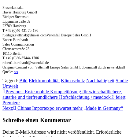
Pressekontakt:
Havas Hamburg GmbH
Rüdiger Stettinski
Lippmannstraße 59
22769 Hamburg
T +49 (0)40-431 75-176
ruediger.stettinski@havas.comVattenfall
Europe Sales GmbH
Robert Burkhardt
Sales Communication
Chausseestraße 23
10115 Berlin
T +49 (0)30-55444 1706
robert1.burkhardt@vattenfall.de
Original-Content von: Vattenfall Europe Sales GmbH, übermittelt durch news aktuell
Quelle:
ots
Tagged:
Bild
Elektromobilität
Klimaschutz
Nachhaltigkeit
Studie
Umwelt
Beitragsnavigation
Previous:
Erste mobile Komplettlösung für wirtschaftlichere,
autarke und tierfreundlichere Hofschlachtung / meadock® feiert
Premiere
Next:
Chinas Importexpo erwartet mehr „Made in Germany“
Schreibe einen Kommentar
Deine E-Mail-Adresse wird nicht veröffentlicht.
Erforderliche