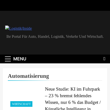
Skip
to
content
Logistik|Inside
Ihr Portal Für Auto, Handel, Logistik, Verkehr Und Wirtschaft.
MENU
Automatisierung
Neue Studie: KI im Fuhrpark
– 23 % bremst fehlendes
Wissen, nur 6 % das Budget /
WIRTSCHAFT
Künstliche Intelligenz in