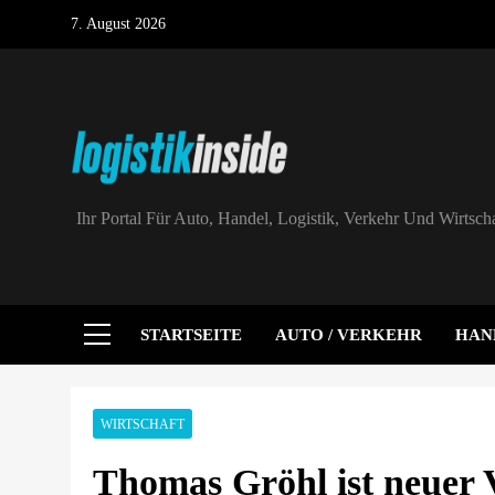
Skip
7. August 2026
to
content
Logistik|Inside
Ihr Portal Für Auto, Handel, Logistik, Verkehr Und Wirtscha
STARTSEITE
AUTO / VERKEHR
HAN
WIRTSCHAFT
Thomas Gröhl ist neuer 