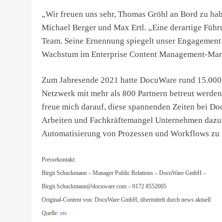
„Wir freuen uns sehr, Thomas Gröhl an Bord zu ha
Michael Berger und Max Ertl. „Eine derartige Führu
Team. Seine Ernennung spiegelt unser Engagement w
Wachstum im Enterprise Content Management-Mark
Zum Jahresende 2021 hatte DocuWare rund 15.000
Netzwerk mit mehr als 800 Partnern betreut werden.
freue mich darauf, diese spannenden Zeiten bei Do
Arbeiten und Fachkräftemangel Unternehmen dazu 
Automatisierung von Prozessen und Workflows zu i
Pressekontakt:
Birgit Schuckmann – Manager Public Relations – DocuWare GmbH –
Birgit.Schuckmann@docuware.com
– 0172 8552005
Original-Content von: DocuWare GmbH, übermittelt durch news aktuell
Quelle:
ots