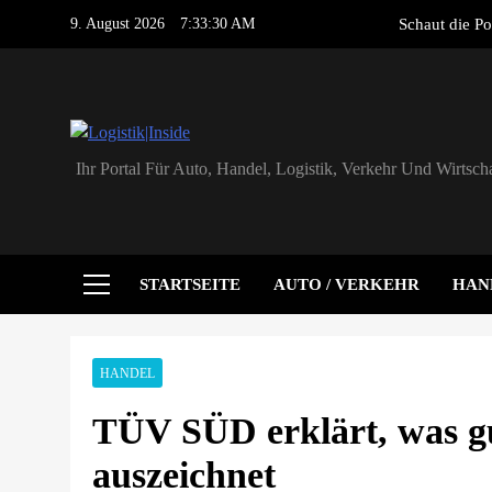
Skip
9. August 2026
7:33:31 AM
Schaut die Po
to
content
PVMar
HS Führungsco
Logistik|Inside
Ihr Portal Für Auto, Handel, Logistik, Verkehr Und Wirtscha
Schaut die Po
PVMar
STARTSEITE
AUTO / VERKEHR
HAN
HS Führungsco
HANDEL
TÜV SÜD erklärt, was gu
auszeichnet