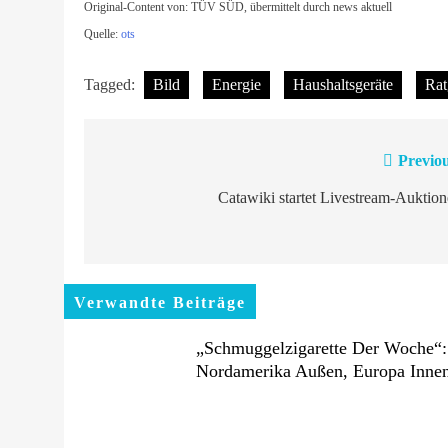
Original-Content von: TÜV SÜD, übermittelt durch news aktuell
Quelle:
ots
Tagged:
Bild
Energie
Haushaltsgeräte
Rat
Previou
Beitragsnavigation
Catawiki startet Livestream-Auktio
Verwandte Beiträge
„Schmuggelzigarette Der Woche“:
Nordamerika Außen, Europa Inne