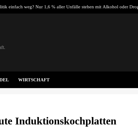
litik einfach weg? Nur 1,6 % aller Unfälle stehen mit Alkohol oder Dro
Verbi
ktplatz.de: Warum sich der Verkauf über einen spezialisierten Anbieter
aching: Warum ein Mitarbeitergespräch pro Jahr nichts verändert – u
stattdessen Verbindlichkeit s
ft.
Dachser schließt strategische Partnerschaft mit Synergie 
litik einfach weg? Nur 1,6 % aller Unfälle stehen mit Alkohol oder Dro
Verbi
ktplatz.de: Warum sich der Verkauf über einen spezialisierten Anbieter
DEL
WIRTSCHAFT
aching: Warum ein Mitarbeitergespräch pro Jahr nichts verändert – u
stattdessen Verbindlichkeit s
te Induktionskochplatten