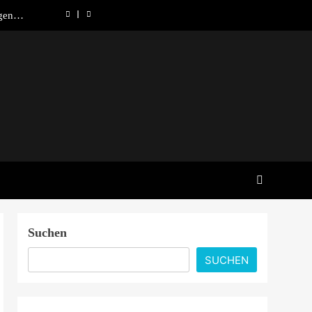
gen in
ndung
 lohnt
nd was
chafft
Canada
gen in
ndung
 lohnt
nd was
chafft
Suchen
SUCHEN