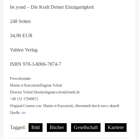
be.yond – Die Kraft Deiner Einzigartigkeit
248 Seiten
34,90 EUR
Vahlen Verlag
ISBN 978-3-8006-7874-7
Pressekontakt:
Martin et KarczinskiDagmar Schott
Director Verbal
Identitydagmar.schott@metk.de
+49 151 17949872
Original-Content von: Martin et Karczinski, übermittelt durch news aktuell
Quelle:
ots
Tagged:
Bild
Bücher
Gesellschaft
Karriere