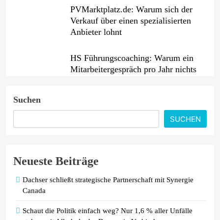
PVMarktplatz.de: Warum sich der
Verkauf über einen spezialisierten
Anbieter lohnt
HS Führungscoaching: Warum ein
Mitarbeitergespräch pro Jahr nichts
verändert – und was stattdessen
Verbindlichkeit schafft
Suchen
Wenn jede Minute zählt: Wie
SUCHEN
Onboard-Kurier-Spezialist OBC
ONE die internationale
Notfalllogistik neu denkt
Neueste Beiträge
Dachser schließt strategische Partnerschaft mit Synergie
Canada
Schaut die Politik einfach weg? Nur 1,6 % aller Unfälle