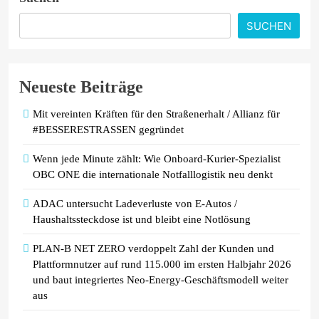
Ein Jahrzehnt jenseits aller Grenzen:
AKKO feiert 10-jähriges Jubiläum
SUCHEN
mit neuen Produkten für Europa und
Präsentation auf der IFA 2026
Neueste Beiträge
PKV-Vertrieb im Wandel: Warum die
JP Consulting GmbH keine Leads
Mit vereinten Kräften für den Straßenerhalt / Allianz für
mehr verteilt
#BESSERESTRASSEN gegründet
Wenn jede Minute zählt: Wie Onboard-Kurier-Spezialist
OBC ONE die internationale Notfalllogistik neu denkt
ADAC untersucht Ladeverluste von E-Autos /
Haushaltssteckdose ist und bleibt eine Notlösung
PLAN-B NET ZERO verdoppelt Zahl der Kunden und
Plattformnutzer auf rund 115.000 im ersten Halbjahr 2026
und baut integriertes Neo-Energy-Geschäftsmodell weiter
aus