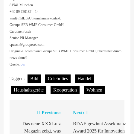
81541 München
+49 89 720187 – 14
wmf@lhlk.deUnternehmenskontakt
:
Groupe SEB WMF Consumer GmbH
Caroline Pusch
Senior PR Manager
cpusch@groupeseb.com
Original-Content von: Groupe SEB WMF Consumer GmbH, übermittelt durch
news aktuell
Quelle:
ots
Tagged:
Bild
Celebrities
Handel
Haushaltsgeräte
Kooperation
Wohnen
Previous:
Next:
Beitragsnavigation
Das neue XXXLutz
BDAE gewinnt Assekuranz
Magazin zeigt, was
Award 2025 für Innovation