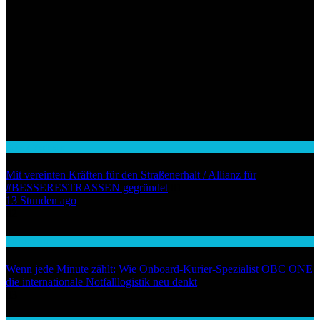
Auto / Verkehr
Mit vereinten Kräften für den Straßenerhalt / Allianz für
#BESSERESTRASSEN gegründet
01
13 Stunden ago
02
Wirtschaft
Wenn jede Minute zählt: Wie Onboard-Kurier-Spezialist OBC ONE
die internationale Notfalllogistik neu denkt
03