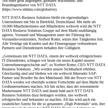
Teil einer groß angelegten, globalen Wachstums- und
Brandinginitiative von NTT DATA
(https://www.nttdata.com/global/en).
NTT DATA Business Solutions bleibt ein eigenständiges
Unternehmen mit Sitz in Bielefeld, Deutschland. Mit mehr als
10.000 Mitarbeiterinnen und Mitarbeitern weltweit wird die NTT
DATA Business Solutions Gruppe auf dem Markt unabhängig
agieren. Vorstand und Management unter der Führung des
Vorstandsvorsitzenden, Norbert Rotter, setzen ihre Tätigkeiten fort.
Alle Verträge mit Kunden und der Firmengruppe verbundenen
Partnern und Dienstleistern behalten ihre Gültigkeit.
„Gemeinsam mit NTT DATA, einem der weltweit erfolgreichsten
IT-Dienstleister, schlagen wir heute ein neues Kapitel unserer
Unternehmensgeschichte auf“, so Norbert Rotter, CEO NTT DATA
Business Solutions. „Wir werden unsere Sichtbarkeit erhöhen.
Gleichzeitig sind und bleiben wir ein weltweit führender SAP-
Partner und Reseller für den Mittelstand. Mit der Power von NTT
DATA werden wir ebenfalls weitere Fortschritte auf dem Markt für
Großunternehmen machen. Ich bin sicher, dass der renommierte
Markenname NTT DATA und damit bald auch NTT DATA
Business Solutions dazu beitragen werden, uns weltweit
erfolgreicher und bekannter zu machen. All das wird auch ein
zusätzlicher Anreiz für die so genannten „High Potentials“ sein, ihre