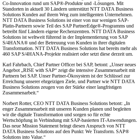
Co-Innovation rund um SAP®-Produkte und -Lösungen. Mit
Standorten in aktuell 30 Ländern unterstützt NTT DATA Business
Solutions Kunden auf ihrem Weg zum intelligenten Unternehmen.
NTT DATA Business Solutions ist einer von nur wenigen SAP-
Platin-Partnern sowie Teil des SAP PartnerEdge®-Programms und
betreibt fünf Ländern eigene Rechenzentren. NTT DATA Business
Solutions ist weltweit führend in der Implementierung von SAP
S/4HANA® und der Betreuung von Kunden in ihrer digitalen
Transformation. NTT DATA Business Solutions hat bereits mehr als
460 SAP S/4HANA-Projekte realisiert oder setzt diese derzeit um.
Karl Fahrbach, Chief Partner Officer bei SAP, betont: „Unser neues
Angebot „RISE with SAP“ zeigt die intensive Zusammenarbeit mit
Partnern bei SAP. Unser Partner-Ökosystem ist der Schlüssel zur
Erreichung unserer ehrgeizigen Ziele, und Partner wie NTT DATA
Business Solutions zeugen von der Stärke einer langfristigen
Zusammenarbeit.“
Norbert Rotter, CEO NTT DATA Business Solutions betont: „In
enger Zusammenarbeit mit unseren Kunden planen und begleiten
wir die digitale Transformation und sorgen so für echte
Wertschöpfung in Verbindung mit SAP-basierten IT-Anwendungen.
Das neue Mission Statement bringt diesen Anspruch von NTT
DATA Business Solutions auf den Punkt: We Transform. SAP®
Solutions into Value.“