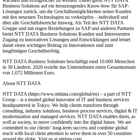
wachsen und erfolgreicher zu werden. Dabei greift NTT DATA
Business Solutions auf ein herausragendes Know-how für SAP-
Lösungen zurück, um die Geschäftsmöglichkeiten seiner Kunden
mit den neuesten Technologien zu verknüpfen – individuell und
über alle Geschäftsbereiche hinweg. Als Teil der NTT DATA
Gruppe und mit engen Beziehungen zu SAP und anderen Partnern
bietet NTT DATA Business Solutions Kunden und Interessenten
Zugang zu innovativen Lösungen und Entwicklungen und leistet
damit einen wichtigen Beitrag zu Innovationen und zum
langfristigen Geschäftserfolg.
NTT DATA Business Solutions beschäftigt rund 10.000 Menschen
in 30 Ländern. 2020 erzielte das Unternehmen einen Gesamtumsatz
von 1,072 Millionen Euro.
About NTT DATA
NTT DATA (https://www.nttdata.com/global/en) – a part of NTT
Group – is a trusted global innovator of IT and business services
headquartered in Tokyo. We help clients transform through
consulting, industry solutions, business process services, digital & IT
modernization and managed services. NTT DATA enables them, as
well as society, to move confidently into the digital future. We are
committed to our clients‘ long-term success and combine global
reach with local client attention to serve them in over 50 countries
around the globe. Visit us at nttdata.com.