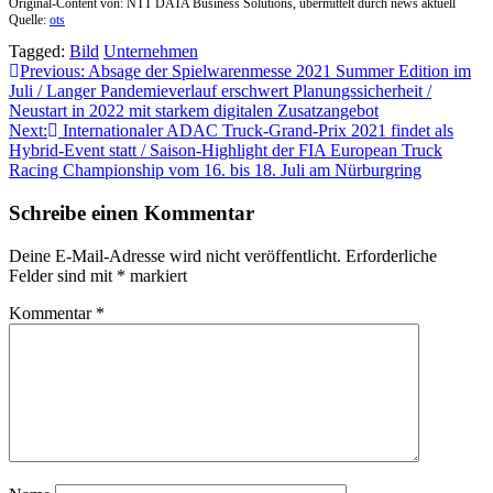
Original-Content von: NTT DATA Business Solutions, übermittelt durch news aktuell
Quelle:
ots
Tagged:
Bild
Unternehmen
Beitragsnavigation
Previous:
Absage der Spielwarenmesse 2021 Summer Edition im
Juli / Langer Pandemieverlauf erschwert Planungssicherheit /
Neustart in 2022 mit starkem digitalen Zusatzangebot
Next:
Internationaler ADAC Truck-Grand-Prix 2021 findet als
Hybrid-Event statt / Saison-Highlight der FIA European Truck
Racing Championship vom 16. bis 18. Juli am Nürburgring
Schreibe einen Kommentar
Deine E-Mail-Adresse wird nicht veröffentlicht.
Erforderliche
Felder sind mit
*
markiert
Kommentar
*