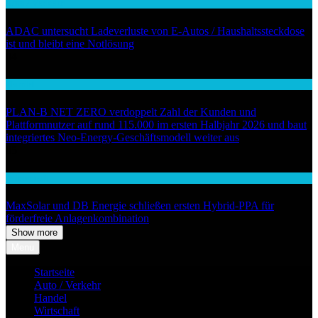
Auto / Verkehr
ADAC untersucht Ladeverluste von E-Autos / Haushaltssteckdose
ist und bleibt eine Notlösung
04
Handel
PLAN-B NET ZERO verdoppelt Zahl der Kunden und
Plattformnutzer auf rund 115.000 im ersten Halbjahr 2026 und baut
integriertes Neo-Energy-Geschäftsmodell weiter aus
05
Wirtschaft
MaxSolar und DB Energie schließen ersten Hybrid-PPA für
förderfreie Anlagenkombination
Show more
Menu
Startseite
Auto / Verkehr
Handel
Wirtschaft