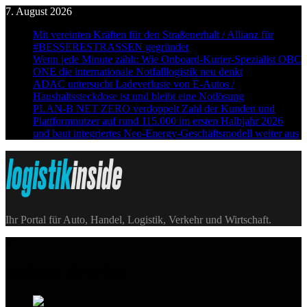
Skip
7. August 2026
to
Mit vereinten Kräften für den Straßenerhalt / Allianz für
content
#BESSERESTRASSEN gegründet
Wenn jede Minute zählt: Wie Onboard-Kurier-Spezialist OBC
ONE die internationale Notfalllogistik neu denkt
ADAC untersucht Ladeverluste von E-Autos /
Haushaltssteckdose ist und bleibt eine Notlösung
PLAN-B NET ZERO verdoppelt Zahl der Kunden und
Plattformnutzer auf rund 115.000 im ersten Halbjahr 2026
und baut integriertes Neo-Energy-Geschäftsmodell weiter aus
Logistik|Inside
Ihr Portal für Auto, Handel, Logistik, Verkehr und Wirtschaft.
Beliebte Beiträge