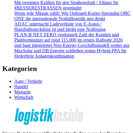
Mit vereinten Kräften für den Straßenerhalt / Allianz für
#BESSERESTRASSEN gegründet
Wenn jede Minute zählt: Wie Onboard-Kurier-Spezialist OBC
ONE die internationale Notfalllogistik neu denkt
ADAC untersucht Ladeverluste von E-Autos /
Haushaltssteckdose ist und bleibt eine Notlösung
PLAN-B NET ZERO verdoppelt Zahl der Kunden und
Plattformnutzer auf rund 115.000 im ersten Halbjahr 2026
und baut integriertes Neo-Energy-Geschäftsmodell weiter aus
MaxSolar und DB Energie schließen ersten Hybrid-PPA für
förderfreie Anlagenkombination
Kategorien
Auto / Verkehr
Handel
Magazin
Wirtschaft