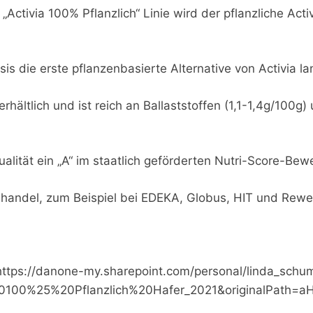
Activia 100% Pflanzlich“ Linie wird der pflanzliche Act
s die erste pflanzenbasierte Alternative von Activia la
erhältlich und ist reich an Ballaststoffen (1,1-1,4g/10
ualität ein „A“ im staatlich geförderten Nutri-Score-Be
andel, zum Beispiel bei EDEKA, Globus, HIT und Rewe Cen
r (https://danone-my.sharepoint.com/personal/linda_sc
a%20100%25%20Pflanzlich%20Hafer_2021&original