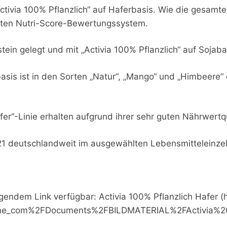
ivia 100% Pflanzlich“ auf Haferbasis. Wie die gesamte „
derten Nutri-Score-Bewertungssystem.
n gelegt und mit „Activia 100% Pflanzlich“ auf Sojabasi
basis ist in den Sorten „Natur“, „Mango“ und „Himbeere“ 
afer“-Linie erhalten aufgrund ihrer sehr guten Nährwertq
021 deutschlandweit im ausgewählten Lebensmitteleinzelh
olgendem Link verfügbar: Activia 100% Pflanzlich Hafe
none_com%2FDocuments%2FBILDMATERIAL%2FActivi