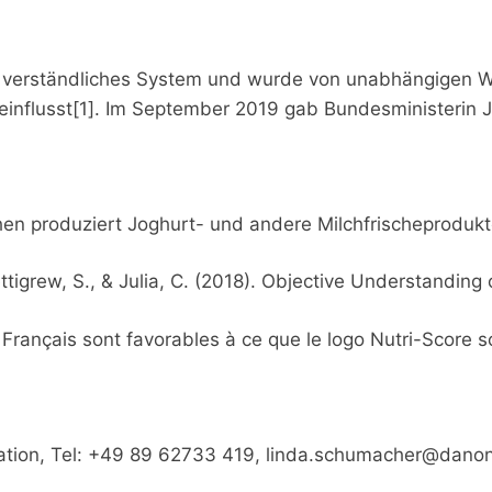
ht verständliches System und wurde von unabhängigen Wis
einflusst[1]. Im September 2019 gab Bundesministerin Ju
n produziert Joghurt- und andere Milchfrischeprodukte
, Pettigrew, S., & Julia, C. (2018). Objective Understan
Français sont favorables à ce que le logo Nutri-Score s
ion, Tel: +49 89 62733 419,
linda.schumacher@dano