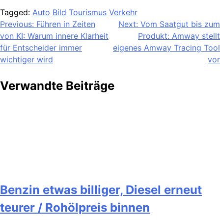
Tagged:
Auto
Bild
Tourismus
Verkehr
Beitragsnavigation
Previous:
Führen in Zeiten
Next:
Vom Saatgut bis zum
von KI: Warum innere Klarheit
Produkt: Amway stellt
für Entscheider immer
eigenes Amway Tracing Tool
wichtiger wird
vor
Verwandte Beiträge
Benzin etwas billiger, Diesel erneut
teurer / Rohölpreis binnen