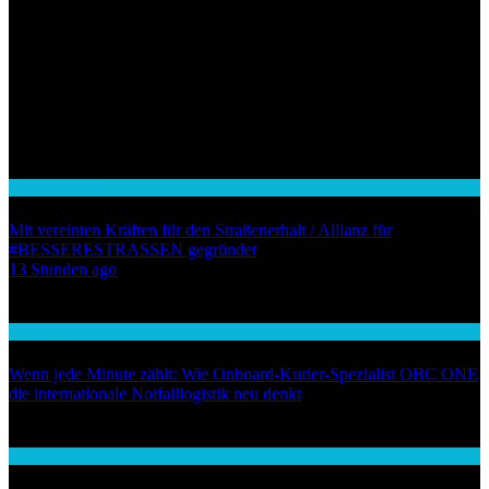
Auto / Verkehr
Mit vereinten Kräften für den Straßenerhalt / Allianz für
#BESSERESTRASSEN gegründet
01
13 Stunden ago
02
Wirtschaft
Wenn jede Minute zählt: Wie Onboard-Kurier-Spezialist OBC ONE
die internationale Notfalllogistik neu denkt
03
Auto / Verkehr