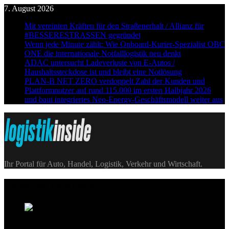
Skip
7. August 2026
to
Mit vereinten Kräften für den Straßenerhalt / Allianz für
content
#BESSERESTRASSEN gegründet
Wenn jede Minute zählt: Wie Onboard-Kurier-Spezialist OBC
ONE die internationale Notfalllogistik neu denkt
ADAC untersucht Ladeverluste von E-Autos /
Haushaltssteckdose ist und bleibt eine Notlösung
PLAN-B NET ZERO verdoppelt Zahl der Kunden und
Plattformnutzer auf rund 115.000 im ersten Halbjahr 2026
und baut integriertes Neo-Energy-Geschäftsmodell weiter aus
Logistik|Inside
Ihr Portal für Auto, Handel, Logistik, Verkehr und Wirtschaft.
Beliebte Beiträge