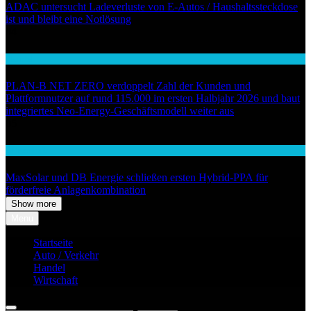
ADAC untersucht Ladeverluste von E-Autos / Haushaltssteckdose
ist und bleibt eine Notlösung
04
Handel
PLAN-B NET ZERO verdoppelt Zahl der Kunden und
Plattformnutzer auf rund 115.000 im ersten Halbjahr 2026 und baut
integriertes Neo-Energy-Geschäftsmodell weiter aus
05
Wirtschaft
MaxSolar und DB Energie schließen ersten Hybrid-PPA für
förderfreie Anlagenkombination
Show more
Menu
Startseite
Auto / Verkehr
Handel
Wirtschaft