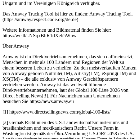
Ungarn und im Vereinigten Königreich verfügbar.
Das Amway Tracing Tool ist hier zu finden: Amway Tracing Tool.
(https://amway.respect-code.org/de-de)
Weitere Informationen und Bildmaterial finden Sie hier:
https://we.tl/t-NSqxBhR1dXeb5Wnw
Über Amway
Amway ist ein Direktvertriebsunternehmen, das sich dafür einsetzt,
Menschen in mehr als 100 Ländern und Regionen der Welt zu
einem besseren Leben zu verhelfen. Zu den meistverkauften Marken
von Amway gehören Nutrilite(TM), Artistry(TM), eSpring(TM) und
XS(TM) – die alle exklusiv von Amway Geschäftspartnern
vertrieben werden. Amway ist das weltweit führende
Direktvertriebsunternehmen, laut der Global 100-Liste 2026 von
Direct Selling News[3]. Für Nachrichten zum Unternehmen
besuchen Sie https://news.amway.eu
[1] https://www.directsellingnews.com/global-100-lists/
[2] Gemäß Richtlinien des US-Landwirtschaftsministeriums und
brasilianischem und mexikanischem Recht. Unsere Farm in
Washington ist gemäß der Öko-Verordnung US-ORG-058 des US-