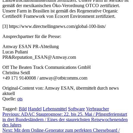
Landwirtschaftsministeriums zertifiziert. Unsere Farm in Mexiko ist
gemäß der mexikanischen Öko-Verordnung OTCO zertifiziert.
Unsere Farm in Brasilien ist gemäß des Regenerative Organic
Certified® Framework von Ecocert Environment zertifiziert.
[3] https://www.directsellingnews.com/global-100-lists/
Ansprechpartner für die Presse:
Amway ESAN PR-Abteilung
Lucas Puliani
PR&
Reputation_ESAN@Amway.com
Off The Beaten Track Communications GmbH
Christina Seidl
+49 171 9140008 /
amway@otbtcomms.com
Original-Content von: Amway ESAN, übermittelt durch news
aktuell
Quelle:
ots
Tagged:
Bild
Handel
Lebensmittel
Software
Verbraucher
Beitragsnavigation
Previous:
ADAC Stauprognose: 22. bis 25. Mai / Pfingstferienstart
in drei Bundesländern / Eines der staureichsten Reisewochenenden
des Jahres
Next:
Mit dem Online-Generator zum perfekten Cheeseboard /