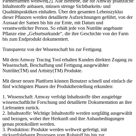
Partnerfarmen weltweit[2]. Alle Betriebe, die für Amway pflanzliche
Inhaltsstoffe anbauen, müssen strenge Sichtbarkeits- und
Qualitätspraktiken einhalten. Über den gesamten Lebenszyklus
dieser Pflanzen werden detaillierte Aufzeichnungen geführt, von der
Aussaat der Samen bis hin zur Ernte, mit Datum und
verantwortlicher Person. So erhält jede von Nutrilite angebaute
Pflanze eine „Geburtsurkunde“, die ihre Geschichte von der Farm
bis zum Endprodukt dokumentiert.
Transparenz von der Wissenschaft bis zur Fertigung
Mit dem Amway Tracing Tool erhalten Kunden direkten Zugang zu
Wissenschaft, Beschaffung und Fertigung ausgewählter
Nutrilite(TM) und Artistry(TM) Produkte.
Mit dieser neuen Plattform können Benutzer schnell und einfach die
fünf wichtigsten Phasen der Produktherstellung erkunden:
1. Wissenschaft: Amway verfolgt Inhaltsstoffe über ausgiebige
wissenschaftliche Forschung und detaillierte Dokumentation an ihre
Lieferanten zurück.
2. Inhaltsstoffe: Wichtige Inhaltsstoffe werden sorgfältig ausgewählt
und bezogen, wobei ihre Herkunft und ihre Anbaubedingungen
genau protokolliert werden.
3. Produktion: Produkte werden weltweit gefertigt, mit
rückverfolgbaren Prozessen vom Rohstoff bis hin zur