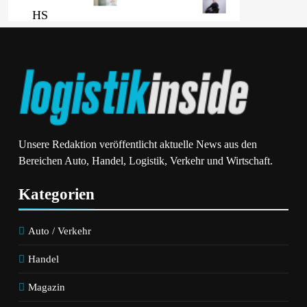
HS
Wenn Jede
Führungscoaching:
Minute Zählt:
Warum Ein
Wie Onboard-
Mitarbeitergespräch
Kurier-Spezialist
Pro Jahr Nichts
OBC ONE Die
Verändert – Und
Internationale
Was Stattdessen
Notfalllogistik
Verbindlichkeit
Neu Denkt
Schafft
Unsere Redaktion veröffentlicht aktuelle News aus den
Bereichen Auto, Handel, Logistik, Verkehr und Wirtschaft.
Kategorien
Auto / Verkehr
Handel
Magazin