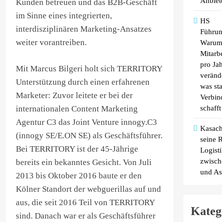
Anbiet
Kunden betreuen und das B2B-Geschäft
im Sinne eines integrierten,
HS
interdisziplinären Marketing-Ansatzes
Führun
weiter vorantreiben.
Warum
Mitarb
pro Jah
Mit Marcus Bilgeri holt sich TERRITORY
veränd
Unterstützung durch einen erfahrenen
was st
Marketer: Zuvor leitete er bei der
Verbin
internationalen Content Marketing
schafft
Agentur C3 das Joint Venture innogy.C3
Kasach
(innogy SE/E.ON SE) als Geschäftsführer.
seine R
Bei TERRITORY ist der 45-Jährige
Logist
zwisch
bereits ein bekanntes Gesicht. Von Juli
und As
2013 bis Oktober 2016 baute er den
Kölner Standort der webguerillas auf und
aus, die seit 2016 Teil von TERRITORY
Kateg
sind. Danach war er als Geschäftsführer