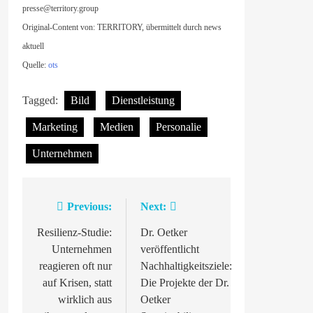
presse@territory.group
Original-Content von: TERRITORY, übermittelt durch news
aktuell
Quelle:
ots
Tagged:
Bild
Dienstleistung
Marketing
Medien
Personalie
Unternehmen
Previous:
Next:
Beitragsnavigation
Resilienz-Studie:
Dr. Oetker
Unternehmen
veröffentlicht
reagieren oft nur
Nachhaltigkeitsziele:
auf Krisen, statt
Die Projekte der Dr.
wirklich aus
Oetker