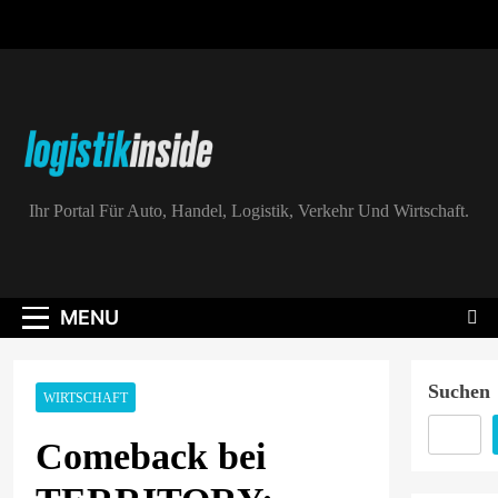
Skip
to
content
Logistik|Inside
Ihr Portal Für Auto, Handel, Logistik, Verkehr Und Wirtschaft.
MENU
Suchen
WIRTSCHAFT
Comeback bei