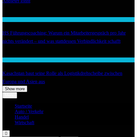
Anbieter lohnt
04
Wirtschaft
HS Führungscoaching: Warum ein Mitarbeitergespräch pro Jahr
nichts verändert – und was stattdessen Verbindlichkeit schafft
05
Auto / Verkehr
Kasachstan baut seine Rolle als Logistikdrehscheibe zwischen
Europa und Asien aus
Show more
Menu
Startseite
Auto / Verkehr
Handel
Wirtschaft