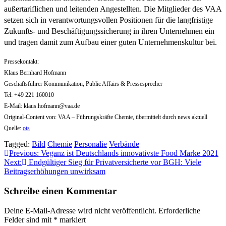
außertariflichen und leitenden Angestellten. Die Mitglieder des VAA
setzen sich in verantwortungsvollen Positionen für die langfristige
Zukunfts- und Beschäftigungssicherung in ihren Unternehmen ein
und tragen damit zum Aufbau einer guten Unternehmenskultur bei.
Pressekontakt:
Klaus Bernhard Hofmann
Geschäftsführer Kommunikation, Public Affairs & Pressesprecher
Tel: +49 221 160010
E-Mail:
klaus.hofmann@vaa.de
Original-Content von: VAA – Führungskräfte Chemie, übermittelt durch news aktuell
Quelle:
ots
Tagged:
Bild
Chemie
Personalie
Verbände
Beitragsnavigation
Previous:
Veganz ist Deutschlands innovativste Food Marke 2021
Next:
Endgültiger Sieg für Privatversicherte vor BGH: Viele
Beitragserhöhungen unwirksam
Schreibe einen Kommentar
Deine E-Mail-Adresse wird nicht veröffentlicht.
Erforderliche
Felder sind mit
*
markiert