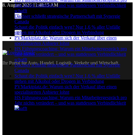
Skip
8. August 2026
11:48:16 AM
Jahr nichts verändert – und was stattdessen Verbindlichkeit
to
schafft
content
Dachser schließt strategische Partnerschaft mit Synergie
Canada
Schaut die Politik einfach weg? Nur 1,6 % aller Unfälle
stehen mit Alkohol oder Drogen in Verbindung
PVMarktplatz.de: Warum sich der Verkauf über einen
spezialisierten Anbieter lohnt
HS Führungscoaching: Warum ein Mitarbeitergespräch pro
Jahr nichts verändert – und was stattdessen Verbindlichkeit
schafft
Logistik|Inside
Ihr Portal für Auto, Handel, Logistik, Verkehr und Wirtschaft.
Dachser schließt strategische Partnerschaft mit Synergie
Canada
Schaut die Politik einfach weg? Nur 1,6 % aller Unfälle
stehen mit Alkohol oder Drogen in Verbindung
PVMarktplatz.de: Warum sich der Verkauf über einen
spezialisierten Anbieter lohnt
Beliebte Beiträge
HS Führungscoaching: Warum ein Mitarbeitergespräch pro
Jahr nichts verändert – und was stattdessen Verbindlichkeit
schafft