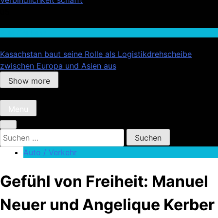
Verbindlichkeit schafft
05
Auto / Verkehr
Kasachstan baut seine Rolle als Logistikdrehscheibe
zwischen Europa und Asien aus
Show more
Menu
Suchen
nach:
Auto / Verkehr
Gefühl von Freiheit: Manuel
Neuer und Angelique Kerber