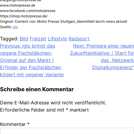
www.motorpresse.de
www.facebook.com/motorpresse
https://shop.motorpresse.de/
Original-Content von: Motor Presse Stuttgart, übermittelt durch news aktuell
Quelle:
ots
Tagged:
Bild
Freizeit
Lifestyle
Radsport
Beitragsnavigation
Previous:
iglo bringt das
Next:
Premiere einer neuen
vegane Fischstäbchen-
Zukunftsinitiative: / Start für
Original auf den Markt /
das „Netzwerk
Erfinder der Fischstäbchen
Digitalkompetenz“
ködert mit veganer Variante
Schreibe einen Kommentar
Deine E-Mail-Adresse wird nicht veröffentlicht.
Erforderliche Felder sind mit
*
markiert
Kommentar
*