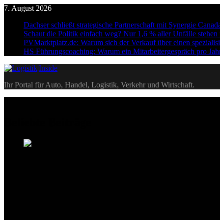
Skip
7. August 2026
to
Dachser schließt strategische Partnerschaft mit Synergie Canad
content
Schaut die Politik einfach weg? Nur 1,6 % aller Unfälle stehe
PVMarktplatz.de: Warum sich der Verkauf über einen spezialisi
HS Führungscoaching: Warum ein Mitarbeitergespräch pro Jahr n
Logistik|Inside
Ihr Portal für Auto, Handel, Logistik, Verkehr und Wirtschaft.
Beliebte Beiträge