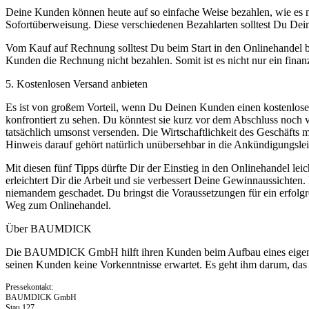
Deine Kunden können heute auf so einfache Weise bezahlen, wie es noc
Sofortüberweisung. Diese verschiedenen Bezahlarten solltest Du Dein
Vom Kauf auf Rechnung solltest Du beim Start in den Onlinehandel be
Kunden die Rechnung nicht bezahlen. Somit ist es nicht nur ein finanz
5. Kostenlosen Versand anbieten
Es ist von großem Vorteil, wenn Du Deinen Kunden einen kostenlosen
konfrontiert zu sehen. Du könntest sie kurz vor dem Abschluss noch v
tatsächlich umsonst versenden. Die Wirtschaftlichkeit des Geschäfts 
Hinweis darauf gehört natürlich unübersehbar in die Ankündigungslei
Mit diesen fünf Tipps dürfte Dir der Einstieg in den Onlinehandel leic
erleichtert Dir die Arbeit und sie verbessert Deine Gewinnaussicht
niemandem geschadet. Du bringst die Voraussetzungen für ein erfolg
Weg zum Onlinehandel.
Über BAUMDICK
Die BAUMDICK GmbH hilft ihren Kunden beim Aufbau eines eigenen Sh
seinen Kunden keine Vorkenntnisse erwartet. Es geht ihm darum, das n
Pressekontakt:
BAUMDICK GmbH
Stau 127