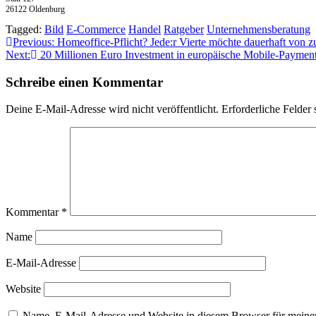
26122 Oldenburg
Tagged:
Bild
E-Commerce
Handel
Ratgeber
Unternehmensberatung
Beitragsnavigation
Previous:
Homeoffice-Pflicht? Jede:r Vierte möchte dauerhaft von z
Next:
20 Millionen Euro Investment in europäische Mobile-Payme
Schreibe einen Kommentar
Deine E-Mail-Adresse wird nicht veröffentlicht.
Erforderliche Felder 
Kommentar
*
Name
E-Mail-Adresse
Website
Name, E-Mail-Adresse und Website in diesem Browser für meine