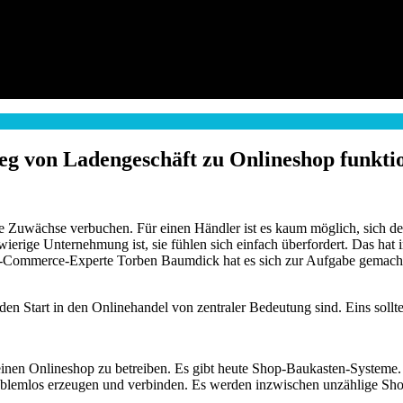
eg von Ladengeschäft zu Onlineshop funktio
re Zuwächse verbuchen. Für einen Händler ist es kaum möglich, sich d
ierige Unternehmung ist, sie fühlen sich einfach überfordert. Das hat i
r E-Commerce-Experte Torben Baumdick hat es sich zur Aufgabe gemac
den Start in den Onlinehandel von zentraler Bedeutung sind. Eins sollt
inen Onlineshop zu betreiben. Es gibt heute Shop-Baukasten-Systeme
roblemlos erzeugen und verbinden. Es werden inzwischen unzählige Sh