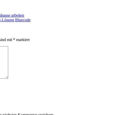
uhause arbeiten
nt-Lösung Bluecode
sind mit
*
markiert
n nächsten Kommentar speichern.