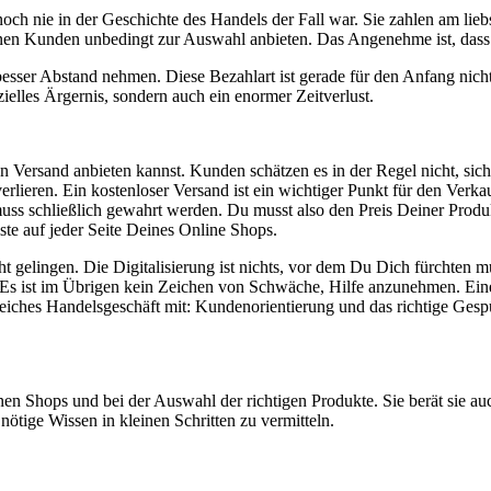
h nie in der Geschichte des Handels der Fall war. Sie zahlen am liebs
en Kunden unbedingt zur Auswahl anbieten. Das Angenehme ist, dass sie
sser Abstand nehmen. Diese Bezahlart ist gerade für den Anfang nicht
ielles Ärgernis, sondern auch ein enormer Zeitverlust.
 Versand anbieten kannst. Kunden schätzen es in der Regel nicht, sic
erlieren. Ein kostenloser Versand ist ein wichtiger Punkt für den Verk
muss schließlich gewahrt werden. Du musst also den Preis Deiner Produk
ste auf jeder Seite Deines Online Shops.
ht gelingen. Die Digitalisierung ist nichts, vor dem Du Dich fürchten m
en. Es ist im Übrigen kein Zeichen von Schwäche, Hilfe anzunehmen. E
reiches Handelsgeschäft mit: Kundenorientierung und das richtige Gesp
ops und bei der Auswahl der richtigen Produkte. Sie berät sie auch
ötige Wissen in kleinen Schritten zu vermitteln.