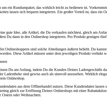
h um ein Rundumpaket, das wirklich leicht zu bedienen ist. Vorkenntn
eiten lassen sich bequem integrieren. Ein großer Vorteil ist, dass ei
ine gute Idee, alle Artikel, die Du verkaufen möchtest, gleich am Anfan
lltest Du dann in den Onlineshop integrieren. Pro Produkt genügen fün
Bei Onlineshoppern sind solche Abteilungen äußerst beliebt. Du kannst 
werden. Diese Artikel müssen unter dem jeweiligen Produkt verlinkt werd
innen
ewinnst Du am Anfang, indem Du die Kunden Deines Ladengeschäfts da
r Ladentheke sind gewiss auch als sinnvoll anzusehen. Wirklich elega
inem Onlineshop.
dendaten aus dem Offlinehandel nutzen. Diese Kundendaten lassen sic
ng gleich zur Eröffnung Deines Onlineshops mit einer Rabattaktion ve
ie Ostern oder Weihnachten.