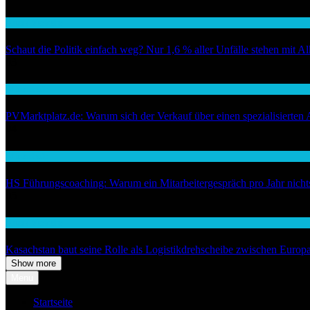
Auto / Verkehr
Schaut die Politik einfach weg? Nur 1,6 % aller Unfälle stehen mit 
03
Wirtschaft
PVMarktplatz.de: Warum sich der Verkauf über einen spezialisierten 
04
Wirtschaft
HS Führungscoaching: Warum ein Mitarbeitergespräch pro Jahr nichts 
05
Auto / Verkehr
Kasachstan baut seine Rolle als Logistikdrehscheibe zwischen Europ
Show more
Menu
Startseite