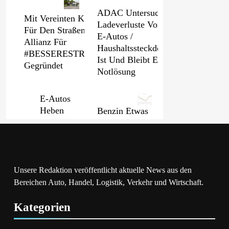
ADAC Untersucht
Mit Vereinten Kräften
Ladeverluste Von
Für Den Straßenerhalt /
E-Autos /
Allianz Für
Haushaltssteckdose
#BESSERESTRASSEN
Ist Und Bleibt Eine
Gegründet
Notlösung
E-Autos
Heben
Benzin Etwas
Die
Billiger, Diesel
Messlatte:
Erneut Teurer /
Deutsche
Rohölpreis
Wollen
Binnen
Mehr Als
Wochenfrist
Unsere Redaktion veröffentlicht aktuelle News aus den
Nur Einen
Um Fast Fünf
Bereichen Auto, Handel, Logistik, Verkehr und Wirtschaft.
Guten
US-Dollar
Preis
Gesunken /
Kategorien
ADAC Sieht
Weiterhin