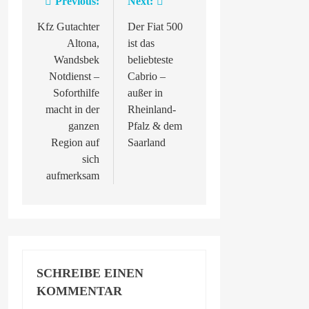
Previous:
Next:
Beitragsnavigation
Kfz Gutachter
Der Fiat 500
Altona,
ist das
Wandsbek
beliebteste
Notdienst –
Cabrio –
Soforthilfe
außer in
macht in der
Rheinland-
ganzen
Pfalz & dem
Region auf
Saarland
sich
aufmerksam
SCHREIBE EINEN
KOMMENTAR