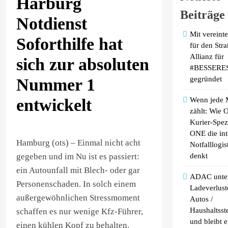
Harburg
Beiträge
Notdienst
Mit vereint
Soforthilfe hat
für den Stra
Allianz für
sich zur absoluten
#BESSERE
gegründet
Nummer 1
entwickelt
Wenn jede 
zählt: Wie 
Kurier-Spez
ONE die int
Hamburg (ots) – Einmal nicht acht
Notfalllogis
denkt
gegeben und im Nu ist es passiert:
ein Autounfall mit Blech- oder gar
ADAC unter
Personenschaden. In solch einem
Ladeverlust
außergewöhnlichen Stressmoment
Autos /
Haushaltsst
schaffen es nur wenige Kfz-Führer,
und bleibt e
einen kühlen Kopf zu behalten.