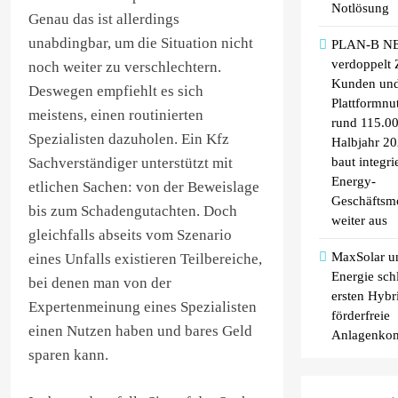
Notlösung
Genau das ist allerdings
unabdingbar, um die Situation nicht
PLAN-B N
verdoppelt 
noch weiter zu verschlechtern.
Kunden un
Deswegen empfiehlt es sich
Plattformnu
meistens, einen routinierten
rund 115.00
Spezialisten dazuholen. Ein Kfz
Halbjahr 2
baut integri
Sachverständiger unterstützt mit
Energy-
etlichen Sachen: von der Beweislage
Geschäftsm
bis zum Schadengutachten. Doch
weiter aus
gleichfalls abseits vom Szenario
MaxSolar 
eines Unfalls existieren Teilbereiche,
Energie sch
bei denen man von der
ersten Hybr
Expertenmeinung eines Spezialisten
förderfreie
einen Nutzen haben und bares Geld
Anlagenkom
sparen kann.