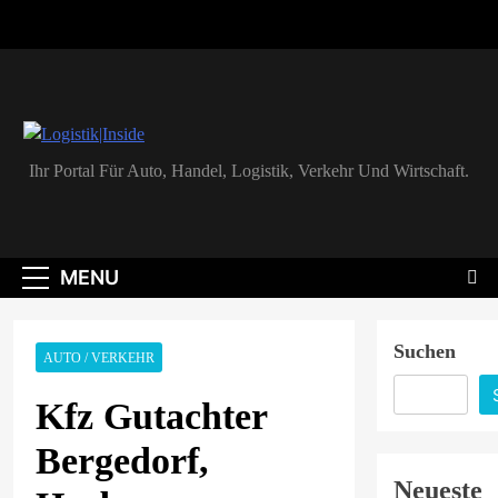
Skip
to
content
Logistik|Inside
Ihr Portal Für Auto, Handel, Logistik, Verkehr Und Wirtschaft.
MENU
Suchen
AUTO / VERKEHR
Kfz Gutachter
Bergedorf,
Neueste