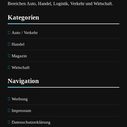
Tour: Discounter
Jenseits Aller
Bereichen Auto, Handel, Logistik, Verkehr und Wirtschaft.
Macht Radrennen
Grenzen: AKKO
Zum Event Für
Feiert 10-
Kategorien
Alle / Radsport-
Jähriges
Highlight Als
Jubiläum Mit
Auto / Verkehr
Motivator Für
Neuen Produkten
Einen Aktiven
Für Europa Und
Handel
Und
Präsentation Auf
Ausgewogenen
Der IFA 2026
Magazin
Alltag
Wirtschaft
Navigation
Werbung
Impressum
Datenschutzerklärung