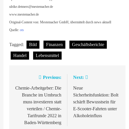
ulrike.detmers@mestemacher.de
www.mestemacher.de
Original-Content von: Mestemacher GmbH, übermittelt durch news aktuell
Quelle:
ots
Tagged:
Bild
Finanzen
Geschäftsberichte
Handel
Lebensmittel
Previous:
Next:
Beitragsnavigation
Chemie-Arbeitgeber: Die
Neue
Branche im Umbruch
Sicherheitsfunktion: Bolt
muss investieren statt
schärft Bewusstsein für
verteilen / Chemie-
E-Scooter-Fahrten unter
Tarifrunde 2022 in
Alkoholeinfluss
Baden-Württemberg