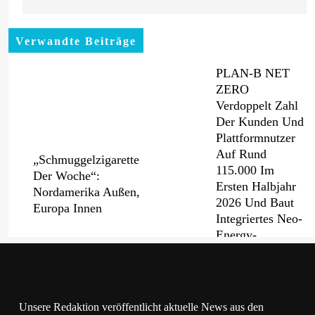
Verwandte Beiträge
PLAN-B NET
ZERO
Verdoppelt Zahl
Der Kunden Und
Plattformnutzer
Auf Rund
„Schmuggelzigarette
115.000 Im
Der Woche“:
Ersten Halbjahr
Nordamerika Außen,
2026 Und Baut
Europa Innen
Integriertes Neo-
Energy-
Geschäftsmodell
Weiter Aus
Lidl Deutschland
Ein Jahrzehnt
Unsere Redaktion veröffentlicht aktuelle News aus den