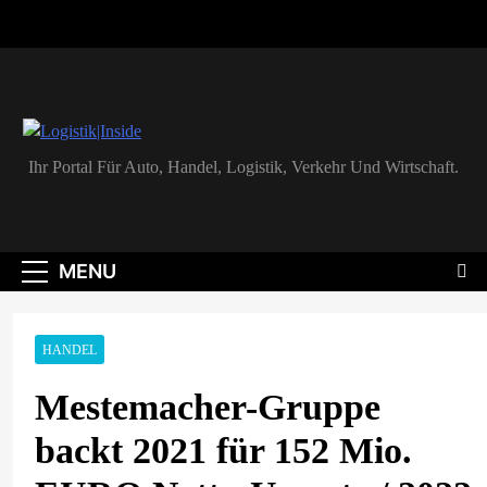
Skip
to
content
Logistik|Inside
Ihr Portal Für Auto, Handel, Logistik, Verkehr Und Wirtschaft.
MENU
HANDEL
Mestemacher-Gruppe
backt 2021 für 152 Mio.