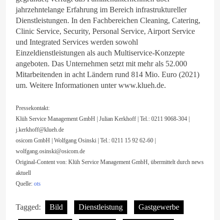
jahrzehntelange Erfahrung im Bereich infrastruktureller
Dienstleistungen. In den Fachbereichen Cleaning, Catering,
Clinic Service, Security, Personal Service, Airport Service
und Integrated Services werden sowohl
Einzeldienstleistungen als auch Multiservice-Konzepte
angeboten. Das Unternehmen setzt mit mehr als 52.000
Mitarbeitenden in acht Ländern rund 814 Mio. Euro (2021)
um. Weitere Informationen unter www.klueh.de.
Pressekontakt:
Klüh Service Management GmbH | Julian Kerkhoff | Tel.: 0211 9068-304 |
j.kerkhoff@klueh.de
osicom GmbH | Wolfgang Osinski | Tel.: 0211 15 92 62-60 |
wolfgang.osinski@osicom.de
Original-Content von: Klüh Service Management GmbH, übermittelt durch news
aktuell
Quelle:
ots
Tagged:
Bild
Dienstleistung
Gastgewerbe