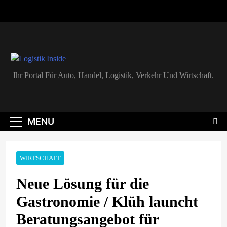
Skip
to
content
Logistik|Inside
Ihr Portal Für Auto, Handel, Logistik, Verkehr Und Wirtschaft.
MENU
WIRTSCHAFT
Neue Lösung für die
Gastronomie / Klüh launcht
Beratungsangebot für