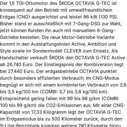
Der 1,5 TGI-Ottomotor des ŠKODA OCTAVIA G-TEC ist
konsequent auf den Betrieb mit umweltfreundlichem
Erdgas (CNG) ausgerichtet und leistet 96 kW (130 PS).
Bisher stand er ausschließlich mit 7-Gang-DSG zur Wahl,
jetzt können Kunden ihn auch mit manuellem 6-Gang-
Getriebe bestellen. Die neue Motor-Getriebe-Variante
kommt in den Ausstattungslinien Active, Ambition und
Style sowie im Sondermodell CLEVER zum Einsatz. Als
Handschalter verkauft ŠKODA den OCTAVIA G-TEC Active
ab 26.740 Euro. Der Einstiegspreis der Kombiversion liegt
bei 27.440 Euro. Der erdgasbetriebe OCTAVIA punktet
durch besonders effizienten Verbrauch: Im CNG-Modus
begnügt er sich mit einem kombinierten Verbrauch von 3,6
bis 3,5 kg/100 km (COMBI: 3,7 bis 3,6 kg/100 km).
Entsprechend gering fallen mit 99 bis 98 g/km (COMBI:
100 bis 99 g/km) die CO2-Emissionen aus. Mit einer CNG-
Kapazität von 17,33 Kilogramm legt der OCTAVIA G-TEC
im Erdgasmodus bis zu 500 Kilometer zurück, durch den
9-Liter-Benzintank kommen weitere 190 Kilometer hinzu.