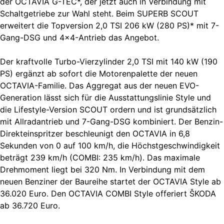
der OCTAVIA G-TEC*, der jetzt auch in Verbindung mit
Schaltgetriebe zur Wahl steht. Beim SUPERB SCOUT
erweitert die Topversion 2,0 TSI 206 kW (280 PS)* mit 7-
Gang-DSG und 4×4-Antrieb das Angebot.
Der kraftvolle Turbo-Vierzylinder 2,0 TSI mit 140 kW (190
PS) ergänzt ab sofort die Motorenpalette der neuen
OCTAVIA-Familie. Das Aggregat aus der neuen EVO-
Generation lässt sich für die Ausstattungslinie Style und
die Lifestyle-Version SCOUT ordern und ist grundsätzlich
mit Allradantrieb und 7-Gang-DSG kombiniert. Der Benzin-
Direkteinspritzer beschleunigt den OCTAVIA in 6,8
Sekunden von 0 auf 100 km/h, die Höchstgeschwindigkeit
beträgt 239 km/h (COMBI: 235 km/h). Das maximale
Drehmoment liegt bei 320 Nm. In Verbindung mit dem
neuen Benziner der Baureihe startet der OCTAVIA Style ab
36.020 Euro. Den OCTAVIA COMBI Style offeriert ŠKODA
ab 36.720 Euro.