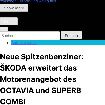
zwischen Europa und Asien aus
Show more
Menu
Suchen
nach:
Auto / Verkehr
Neue Spitzenbenziner:
ŠKODA erweitert das
Motorenangebot des
OCTAVIA und SUPERB
COMBI