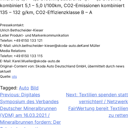
kombiniert 5,1 – 5,0 l/100km, CO2-Emissionen kombiniert
135 – 132 g/km, CO2-Effizienzklasse B – A
Pressekontakt:
Ulrich Bethscheider-Kieser
Leiter Produkt- und Markenkommunikation
Telefon: +49 6150 133 121
E-Mail:
ulrich.bethscheider-kieser@skoda-auto.deKarel
Müller
Media Relations
Telefon: +49 6150 133 115
E-Mail:
Karel.Mueller@skoda-auto.de
Original-Content von: Skoda Auto Deutschland GmbH, übermittelt durch news
aktuell
Quelle:
ots
Tagged:
Auto
Bild
Beitragsnavigation
Previous:
Digitales
Next:
Textilien spenden statt
Symposium des Verbandes
vernichten! / Netzwerk
Deutscher Mineralbrunnen
FairWertung bereit Textilien
(VDM) am 16.03.2021 /
zu retten
Mineralbrunnen fordern: Der