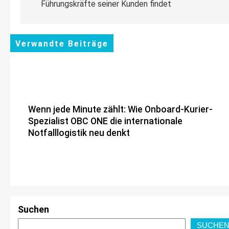
Führungskräfte seiner Kunden findet
Verwandte Beiträge
Wenn jede Minute zählt: Wie Onboard-Kurier-
Spezialist OBC ONE die internationale
Notfalllogistik neu denkt
MaxSolar und DB Energie schließen ersten
Suchen
Hybrid-PPA für förderfreie Anlagenkombination
SUCHE