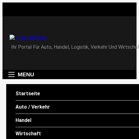
Skip
to
content
Logistik|Inside
Ihr Portal Für Auto, Handel, Logistik, Verkehr Und Wirtschaf
MENU
Startseite
WIRTSCHAFT
Auto / Verkehr
Rittal und Eplan auf der „The
Smarter E Europe“ 2024 /
Handel
Electrify Your System!“: Mit
Wirtschaft