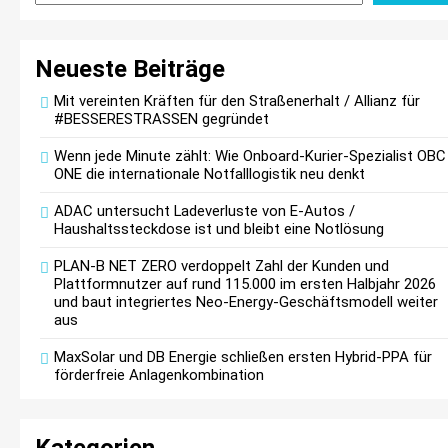
Neueste Beiträge
Mit vereinten Kräften für den Straßenerhalt / Allianz für
KSB mit starkem Geschäftsverlauf im zweiten
#BESSERESTRASSEN gegründet
Quartal
Wenn jede Minute zählt: Wie Onboard-Kurier-Spezialist OBC
ONE die internationale Notfalllogistik neu denkt
ADAC untersucht Ladeverluste von E-Autos /
Haushaltssteckdose ist und bleibt eine Notlösung
Intersolar-Trend 2026: Warum Batteriespeicher
PLAN-B NET ZERO verdoppelt Zahl der Kunden und
Plattformnutzer auf rund 115.000 im ersten Halbjahr 2026
zum wichtigsten Baustein der Energiewende
und baut integriertes Neo-Energy-Geschäftsmodell weiter
werden
aus
MaxSolar und DB Energie schließen ersten Hybrid-PPA für
förderfreie Anlagenkombination
Kategorien