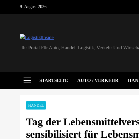
Skip
9. August 2026
to
content
Logistik|Inside
Ihr Portal Für Auto, Handel, Logistik, Verkehr Und Wirtscha
STARTSEITE
AUTO / VERKEHR
HAN
HANDEL
Tag der Lebensmittelver
sensibilisiert für Lebensm