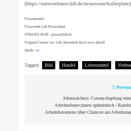
(https://unternehmen.lidl.de/newsroom/boilerplate)
Pressekontakt:
Pressestelle Lidl Deutschland
07063/931 60 90 ·
presse@lidl.de
Original-Content von: Lidl, übermittelt durch news aktuell
Quelle:
ots
Tagged:
Bild
Handel
Lebensmittel
Verbra
Previou
Beitragsnavigation
Jobaussichten: Corona-Impfung stim
Arbeitnehmer:innen optimistisch / Rands
Arbeitsbarometer über Chancen am Arbeitsmar