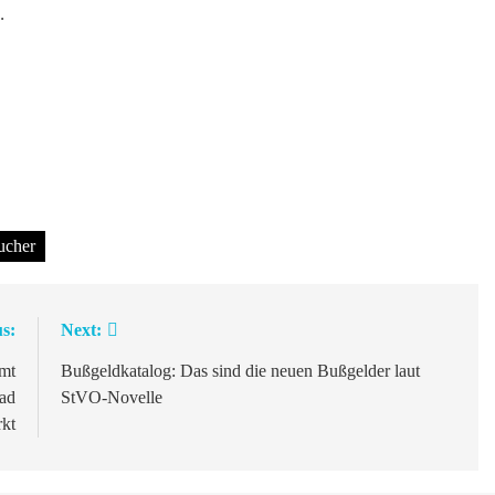
.
ucher
s:
Next:
mt
Bußgeldkatalog: Das sind die neuen Bußgelder laut
tad
StVO-Novelle
kt