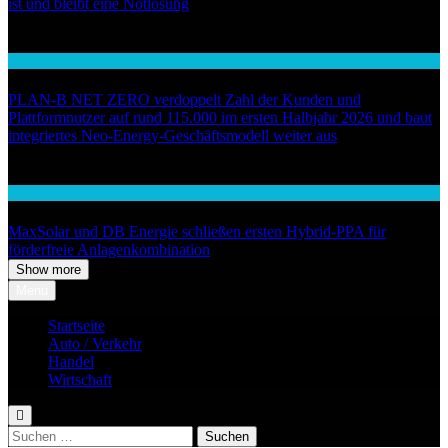
ist und bleibt eine Notlösung
04
Handel
PLAN-B NET ZERO verdoppelt Zahl der Kunden und
Plattformnutzer auf rund 115.000 im ersten Halbjahr 2026 und baut
integriertes Neo-Energy-Geschäftsmodell weiter aus
05
Wirtschaft
MaxSolar und DB Energie schließen ersten Hybrid-PPA für
förderfreie Anlagenkombination
Show more
Menu
Startseite
Auto / Verkehr
Handel
Wirtschaft
Suchen