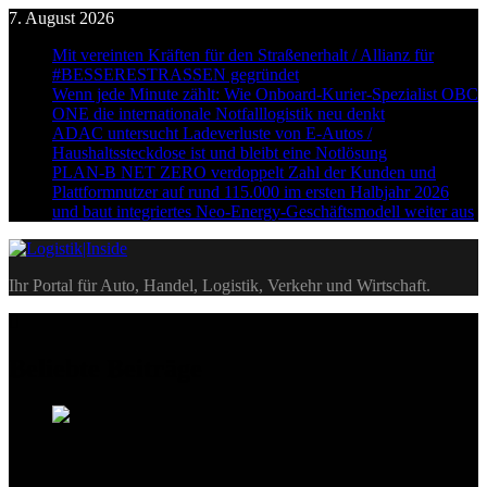
Skip
7. August 2026
to
Mit vereinten Kräften für den Straßenerhalt / Allianz für
content
#BESSERESTRASSEN gegründet
Wenn jede Minute zählt: Wie Onboard-Kurier-Spezialist OBC
ONE die internationale Notfalllogistik neu denkt
ADAC untersucht Ladeverluste von E-Autos /
Haushaltssteckdose ist und bleibt eine Notlösung
PLAN-B NET ZERO verdoppelt Zahl der Kunden und
Plattformnutzer auf rund 115.000 im ersten Halbjahr 2026
und baut integriertes Neo-Energy-Geschäftsmodell weiter aus
Logistik|Inside
Ihr Portal für Auto, Handel, Logistik, Verkehr und Wirtschaft.
Beliebte Beiträge