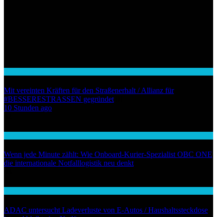
Auto / Verkehr
Mit vereinten Kräften für den Straßenerhalt / Allianz für
#BESSERESTRASSEN gegründet
01
10 Stunden ago
02
Wirtschaft
Wenn jede Minute zählt: Wie Onboard-Kurier-Spezialist OBC ONE
die internationale Notfalllogistik neu denkt
03
Auto / Verkehr
ADAC untersucht Ladeverluste von E-Autos / Haushaltssteckdose