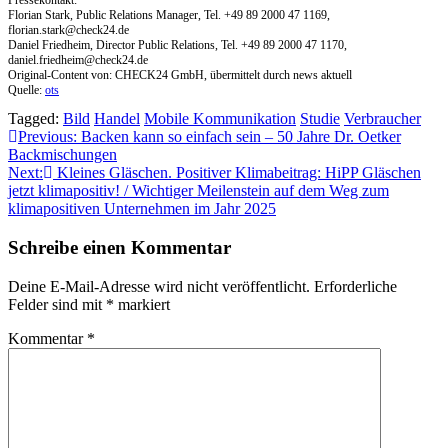
Pressekontakt:
Florian Stark, Public Relations Manager, Tel. +49 89 2000 47 1169,
florian.stark@check24.de
Daniel Friedheim, Director Public Relations, Tel. +49 89 2000 47 1170,
daniel.friedheim@check24.de
Original-Content von: CHECK24 GmbH, übermittelt durch news aktuell
Quelle:
ots
Tagged:
Bild
Handel
Mobile Kommunikation
Studie
Verbraucher
Beitragsnavigation
Previous:
Backen kann so einfach sein – 50 Jahre Dr. Oetker
Backmischungen
Next:
Kleines Gläschen. Positiver Klimabeitrag: HiPP Gläschen
jetzt klimapositiv! / Wichtiger Meilenstein auf dem Weg zum
klimapositiven Unternehmen im Jahr 2025
Schreibe einen Kommentar
Deine E-Mail-Adresse wird nicht veröffentlicht.
Erforderliche
Felder sind mit
*
markiert
Kommentar
*