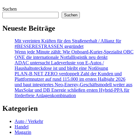
Suchen
Suchen
Neueste Beiträge
Mit vereinten Kräften für den Straßenerhalt / Allianz für
#BESSERESTRASSEN gegründet
Wenn jede Minute zählt: Wie Onboard-Kurier-Spezialist OBC
ONE die internationale Notfalllogistik neu denkt
ADAC untersucht Ladeverluste von E-Autos /
Haushaltssteckdose ist und bleibt eine Notlösung
PLAN-B NET ZERO verdoppelt Zahl der Kunden und
Plattformnutzer auf rund 115.000 im ersten Halbjahr 2026
und baut integriertes Neo-Energy-Geschäftsmodell weiter aus
MaxSolar und DB Energie schließen ersten Hybrid-PPA für
förderfreie Anlagenkombination
Kategorien
Auto / Verkehr
Handel
Magazin