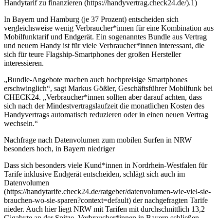
Handytarif zu finanzieren (https://handyvertrag.check24.de/).1)
In Bayern und Hamburg (je 37 Prozent) entscheiden sich
vergleichsweise wenig Verbraucher*innen für eine Kombination aus
Mobilfunktarif und Endgerät. Ein sogenanntes Bundle aus Vertrag
und neuem Handy ist für viele Verbraucher*innen interessant, die
sich für teure Flagship-Smartphones der großen Hersteller
interessieren.
„Bundle-Angebote machen auch hochpreisige Smartphones
erschwinglich“, sagt Markus Gößler, Geschäftsführer Mobilfunk bei
CHECK24. „Verbraucher*innen sollten aber darauf achten, dass
sich nach der Mindestvertragslaufzeit die monatlichen Kosten des
Handyvertrags automatisch reduzieren oder in einen neuen Vertrag
wechseln.“
Nachfrage nach Datenvolumen zum mobilen Surfen in NRW
besonders hoch, in Bayern niedriger
Dass sich besonders viele Kund*innen in Nordrhein-Westfalen für
Tarife inklusive Endgerät entscheiden, schlägt sich auch im
Datenvolumen
(https://handytarife.check24.de/ratgeber/datenvolumen-wie-viel-sie-
brauchen-wo-sie-sparen?context=default) der nachgefragten Tarife
nieder. Auch hier liegt NRW mit Tarifen mit durchschnittlich 13,2
Gigabyte an der Spitze. Verbraucher*innen in Bayern schließen