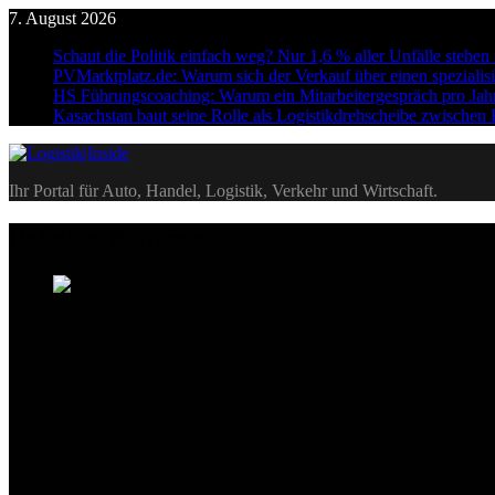
Skip
7. August 2026
to
Schaut die Politik einfach weg? Nur 1,6 % aller Unfälle stehe
content
PVMarktplatz.de: Warum sich der Verkauf über einen spezialisi
HS Führungscoaching: Warum ein Mitarbeitergespräch pro Jahr n
Kasachstan baut seine Rolle als Logistikdrehscheibe zwischen
Logistik|Inside
Ihr Portal für Auto, Handel, Logistik, Verkehr und Wirtschaft.
Beliebte Beiträge