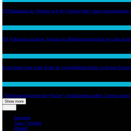
PVMarktplatz.de: Warum sich der Verkauf über einen spezialisierten 
03
Wirtschaft
HS Führungscoaching: Warum ein Mitarbeitergespräch pro Jahr nichts 
04
Auto / Verkehr
Kasachstan baut seine Rolle als Logistikdrehscheibe zwischen Europ
05
Handel
„Schmuggelzigarette der Woche“: Nordamerika außen, Europa innen
Show more
Menu
Startseite
Auto / Verkehr
Handel